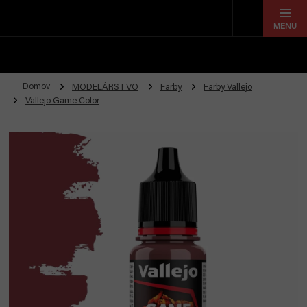
Prejsť
na
obsah
Domov
MODELÁRSTVO
Farby
Farby Vallejo
Vallejo Game Color