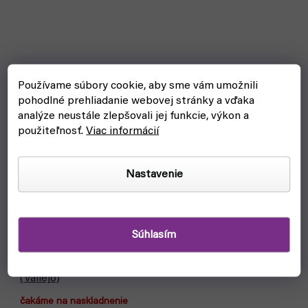
Používame súbory cookie, aby sme vám umožnili
pohodlné prehliadanie webovej stránky a vďaka
analýze neustále zlepšovali jej funkcie, výkon a
použiteľnosť.
Viac informácií
Nastavenie
Súhlasím
Stojan na farby a štetce: AV Corner Paint mod. 26008
(Vallejo)
čakáme na naskladnenie