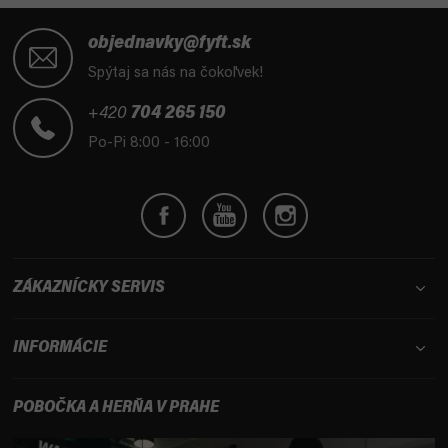
Z
á
objednavky@fyft.sk
p
Spýtaj sa nás na čokoľvek!
ä
t
+420
704 265 150
i
Po-Pi 8:00 - 16:00
e
ZÁKAZNÍCKY SERVIS
INFORMÁCIE
POBOČKA A HERŇA V PRAHE