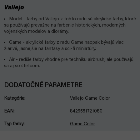
Vallejo
Model - farby od Vallejo z tohto radu sú akrylické farby, ktoré
sa používajú prevažne na farbenie historických, moderných
vojenských modelov a diorámy.
Game - akrylické farby z radu Game naopak bývajú viac
žiarivé, jasnejšie na fantasy a sci-fi miniatúry.
Air - redšie farby vhodné pre techniku airbrush, ale používajú
sa aj so štetcom.
DODATOČNÉ PARAMETRE
Kategória
:
Vallejo Game Color
EAN
:
8429551721080
Typ farby
:
Game Color