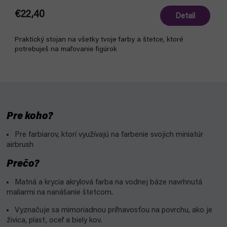
€22,40
Detail
Praktický stojan na všetky tvoje farby a štetce, ktoré
potrebuješ na maľovanie figúrok
Pre koho?
Pre farbiarov, ktorí využívajú na farbenie svojich miniatúr
airbrush
Prečo?
Matná a krycia akrylová farba na vodnej báze navrhnutá
maliarmi na nanášanie štetcom.
Vyznačuje sa mimoriadnou priľnavosťou na povrchu, ako je
živica, plast, oceľ a biely kov.