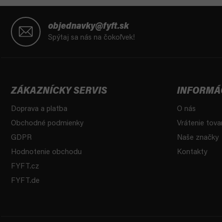
Z
á
objednavky@fyft.sk
p
Spýtaj sa nás na čokoľvek!
ä
t
i
e
ZÁKAZNÍCKY SERVIS
INFORMÁ
Doprava a platba
O nás
Obchodné podmienky
Vrátenie tova
GDPR
Naše značky
Hodnotenie obchodu
Kontakty
FYFT.cz
FYFT.de