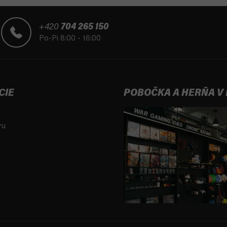
+420
704 265 150
Po-Pi 8:00 - 16:00
CIE
POBOČKA A HERŇA V
ru