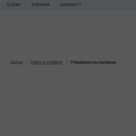
Prejsť
ČLÁNKY
DOPRAVA
KONTAKTY
na
obsah
Domov
KNIHY A KOMIKSY
Príslušenstvo ku komiksom