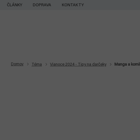
Prejsť
ČLÁNKY
DOPRAVA
KONTAKTY
na
obsah
Domov
Téma
Vianoce 2024 - Tipy na darčeky
Manga a komi