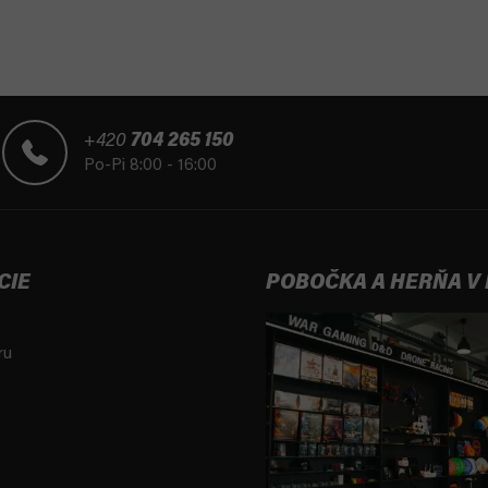
+420
704 265 150
Po-Pi 8:00 - 16:00
CIE
POBOČKA A HERŇA V
ru