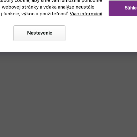
úbory cookie, aby sme vám umožnili pohodlné
e webovej stránky a vďaka analýze neustále
Súhla
ej funkcie, výkon a použiteľnosť.
Viac informácií
Nastavenie