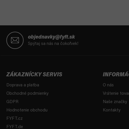
Z
á
objednavky@fyft.sk
p
Spýtaj sa nás na čokoľvek!
ä
t
i
e
ZÁKAZNÍCKY SERVIS
INFORMÁ
Doprava a platba
O nás
Obchodné podmienky
Vrátenie tova
GDPR
Naše značky
Hodnotenie obchodu
Kontakty
FYFT.cz
FYFT.de