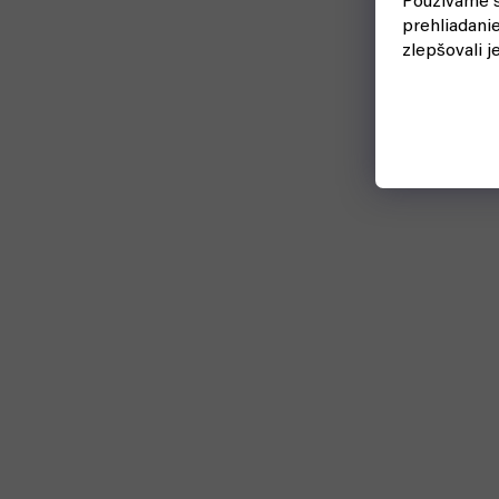
Používame s
prehliadani
zlepšovali j