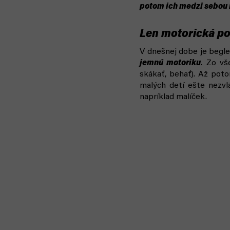
potom ich medzi sebou 
Len motorická po
V dnešnej dobe je begl
jemnú motoriku
. Zo vš
skákať, behať). Až pot
malých detí ešte nezvl
napríklad malíček.