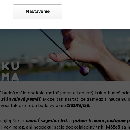
Nastavenie
ľ budeš stále dookola motať jeden a ten istý trik a budeš odmi
, zlú svalovú pamäť
. Môže tak nastať, že zamedzíš naučeniu 
h vecí tak pre teba bude výrazne
zložitejšie
.
najlepšie je
naučiť sa jeden trik
a
potom k nemu postupne pr
ikov naraz, ani neopakuj stále dookolajediný trik. Môžeš sa n