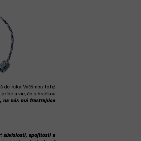
š do ruky. Väčšinou totiž
 príde a vie, čo s hračkou
, na nás má frustrujúce
sť
súvislosti, spojitosti a