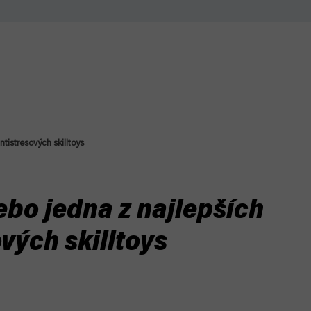
ntistresových skilltoys
ebo jedna z najlepších
vých skilltoys