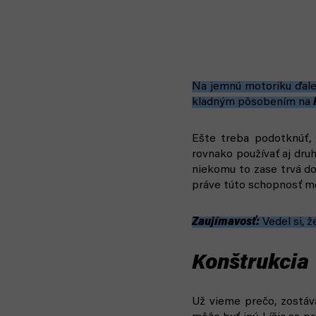
Na jemnú motoriku ďale
kladným pôsobením na
Ešte treba podotknúť, 
rovnako používať aj dru
niekomu to zase trvá do
práve túto schopnosť mô
Zaujímavosť:
Vedel si, ž
Konštrukcia
Už vieme prečo, zostáv