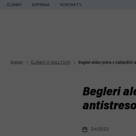
Prejsť
ČLÁNKY
DOPRAVA
KONTAKTY
na
obsah
Domov
ČLÁNKY O SKILLTOYS
Begleri alebo jedna z najlepších a
Begleri al
antistreso
3.4.2023