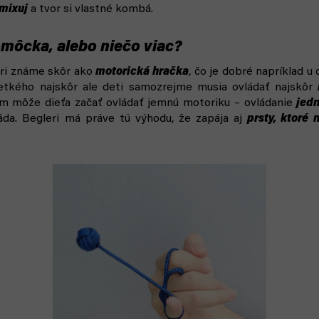
mixuj
a tvor si vlastné kombá.
môcka, alebo niečo viac?
eri známe skôr ako
motorická hračka
, čo je dobré napríklad 
etkého najskôr ale deti samozrejme musia ovládať najskôr
om môže dieťa začať ovládať jemnú motoriku – ovládanie
jedn
áda. Begleri má práve tú výhodu, že zapája aj
prsty, ktoré 