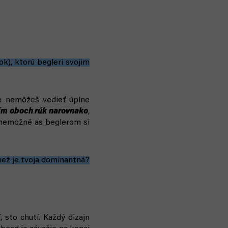
k), ktorú begleri svojim
že nemôžeš vedieť úplne
ím oboch rúk narovnako
,
e nemožné as beglerom si
než je tvoja dominantná?
, sto chutí. Každý dizajn