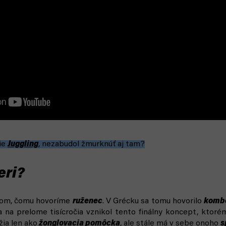
rie
Juggling
, nezabudol žmurknúť aj tam?
eri?
čom, čomu hovoríme
ruženec
. V Grécku sa tomu hovorilo
kombo
 na prelome tisícročia vznikol tento finálny koncept, kto
žia len ako
žonglovacia pomôcka
, ale stále má v sebe onoho
s