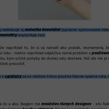
j nadväzuje aj
motorika hovoridiel
(správne vyslovovanie hláso
hemisféry
ovplyvňuje tiež.
že napríklad to, že si sa narodil ako pravák, neznamená, 
hú ruku - niekto napríklad odjakživa nemá problém s
používan
bu, kým určité pohyby do druhej ruky dostane. Nič ale nie j
žeš precvičiť.
e v
cardistry
sa vo väčšine trikov používa hlavne opačná ruka, 
a čo a ako. Begleri má
množstvo rôznych designov
- sto ľudí