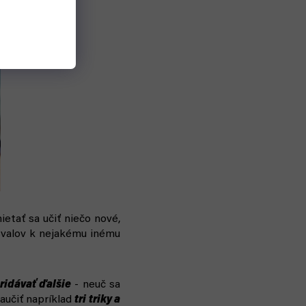
etať sa učiť niečo nové,
svalov k nejakému inému
idávať ďalšie
- neuč sa
aučiť napríklad
tri triky a