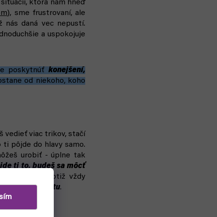
situácii, ktorá nám hneď
om
), sme frustrovaní, ale
ž nás daná vec nepustí.
dnoduchšie a uspokojuje
áže poskytnúť
konejšení,
dostane od niekoho, koho
 vedieť viac trikov, stačí
 ti pôjde do hlavy samo.
ôžeš urobiť - úplne tak
jde ti to, budeš sa môcť
o ovládaš, ti totiž vždy
e k
aha! momentu
.
sím