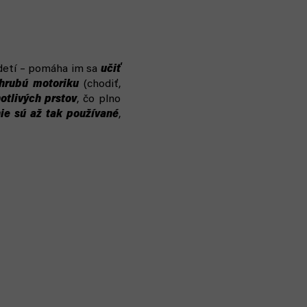
u detí – pomáha im sa
učiť
hrubú motoriku
(chodiť,
otlivých prstov
, čo plno
nie sú až tak používané
,