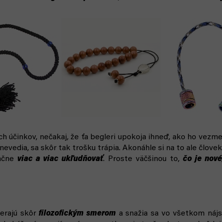
h účinkov, nečakaj, že ťa begleri upokoja ihneď, ako ho vezme
nevedia, sa skôr tak trošku trápia. Akonáhle si na to ale človek
začne
viac a viac ukľudňovať
. Proste väčšinou to,
čo je nové
erajú skôr
filozofickým smerom
a snažia sa vo všetkom náj