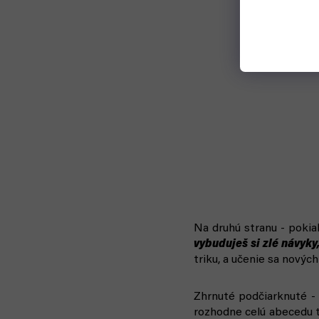
Na druhú stranu - pokia
vybuduješ si zlé návyky
triku, a učenie sa novýc
Zhrnuté podčiarknuté - 
rozhodne celú abecedu tr