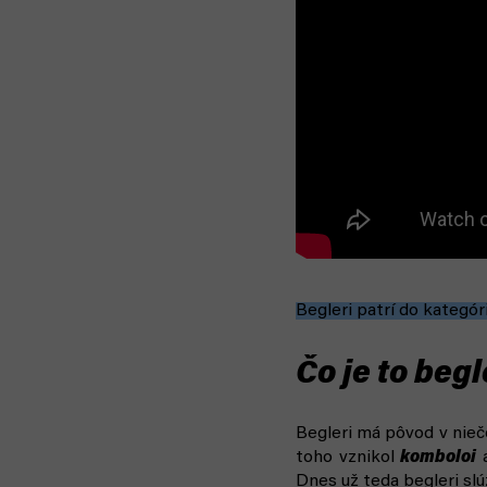
Begleri patrí do kategó
Čo je to begl
Begleri má pôvod v nie
toho vznikol
komboloi
a
Dnes už teda begleri slú