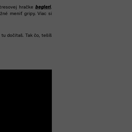
stresovej hračke
begleri
.
né meniť gripy. Viac si
tu dočítaš. Tak čo, tešíš