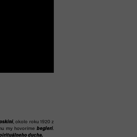
skini
, okolo roku 1920 z
rému my hovoríme
begleri
.
pirituálneho ducha
.