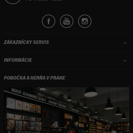
e
ZÁKAZNÍCKY SERVIS
INFORMÁCIE
POBOČKA A HERŇA V PRAHE