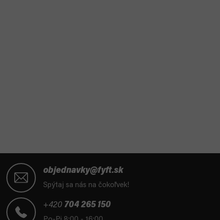
Z
á
objednavky@fyft.sk
p
Spýtaj sa nás na čokoľvek!
ä
t
+420
704 265 150
i
Po-Pi 8:00 - 16:00