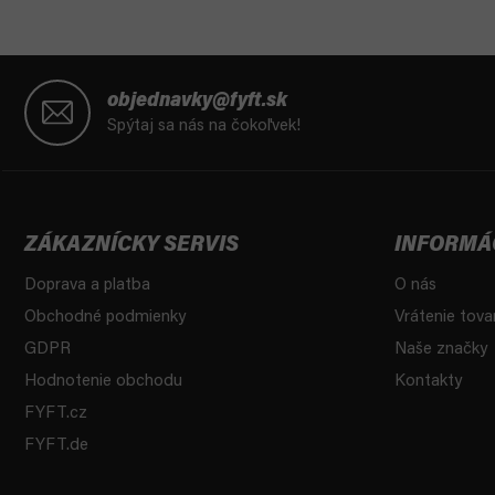
Z
á
objednavky@fyft.sk
p
Spýtaj sa nás na čokoľvek!
ä
t
i
e
ZÁKAZNÍCKY SERVIS
INFORMÁ
Doprava a platba
O nás
Obchodné podmienky
Vrátenie tova
GDPR
Naše značky
Hodnotenie obchodu
Kontakty
FYFT.cz
FYFT.de