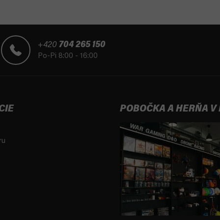
+420
704 265 150
Po-Pi 8:00 - 16:00
CIE
POBOČKA A HERŇA V
ru