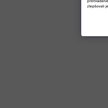
prehliadani
zlepšovali j