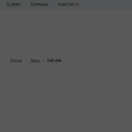
Prejsť
ČLÁNKY
DOPRAVA
KONTAKTY
na
obsah
Domov
Téma
Deň detí