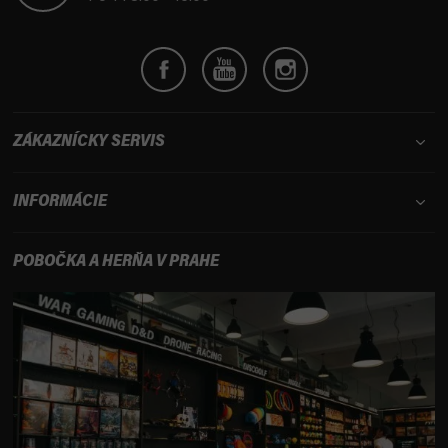
e
ZÁKAZNÍCKY SERVIS
INFORMÁCIE
POBOČKA A HERŇA V PRAHE