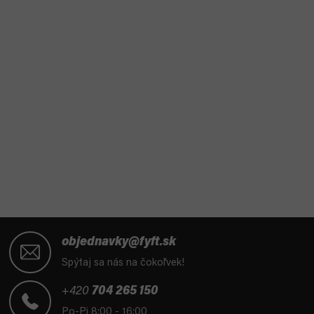
Z
á
objednavky@fyft.sk
p
Spýtaj sa nás na čokoľvek!
ä
t
+420
704 265 150
i
Po-Pi 8:00 - 16:00