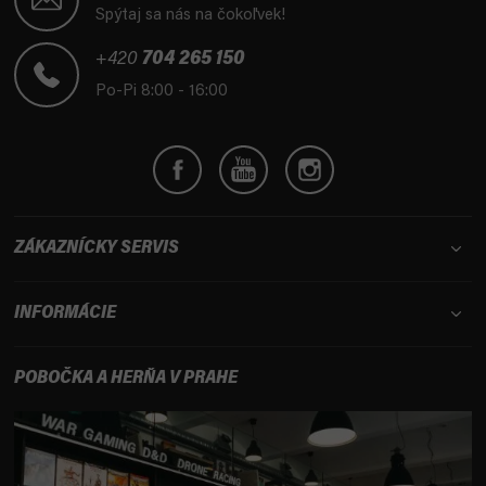
p
Spýtaj sa nás na čokoľvek!
ä
t
+420
704 265 150
i
Po-Pi 8:00 - 16:00
e
ZÁKAZNÍCKY SERVIS
INFORMÁCIE
POBOČKA A HERŇA V PRAHE