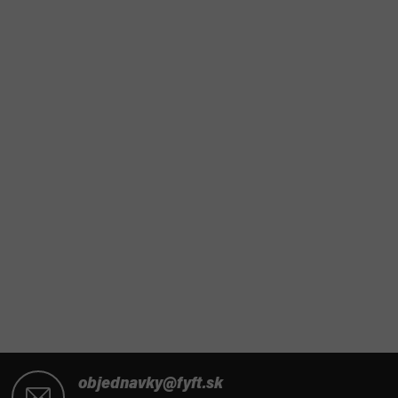
Z
á
objednavky@fyft.sk