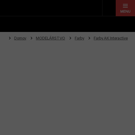
Prejsť
na
obsah
Domov
MODELÁRSTVO
Farby
Farby AK Interactive