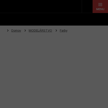
Prejsť
na
obsah
Domov
MODELÁRSTVO
Farby