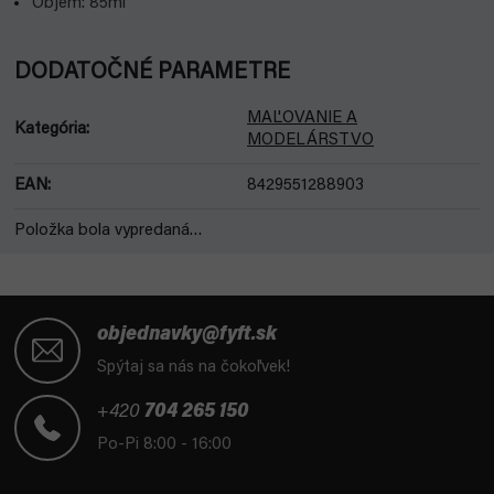
Objem: 85ml
DODATOČNÉ PARAMETRE
MAĽOVANIE A
Kategória
:
MODELÁRSTVO
EAN
:
8429551288903
Položka bola vypredaná…
Z
á
objednavky@fyft.sk
p
Spýtaj sa nás na čokoľvek!
ä
t
+420
704 265 150
i
Po-Pi 8:00 - 16:00
e