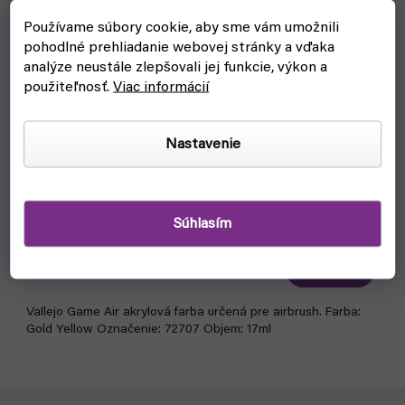
Používame súbory cookie, aby sme vám umožnili
pohodlné prehliadanie webovej stránky a vďaka
analýze neustále zlepšovali jej funkcie, výkon a
použiteľnosť.
Viac informácií
Nastavenie
Vallejo Game Air 72707 Gold Yellow 17ml
Súhlasím
čakáme na naskladnenie
€2,90
Detail
Vallejo Game Air akrylová farba určená pre airbrush. Farba:
Gold Yellow Označenie: 72707 Objem: 17ml