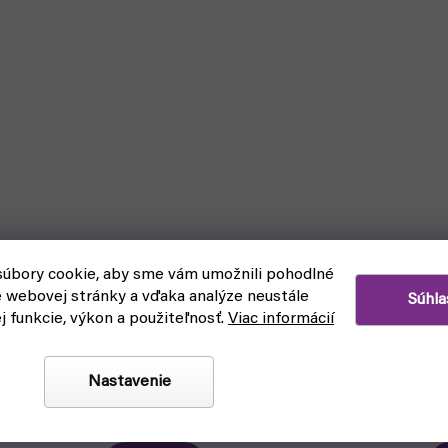
úbory cookie, aby sme vám umožnili pohodlné
e webovej stránky a vďaka analýze neustále
Súhla
ej funkcie, výkon a použiteľnosť.
Viac informácií
arby a štetce: AV Corner
Vallejo Spray Color - Black 
Nastavenie
26008 (Vallejo)
askladnenie
čakáme na naskladnenie