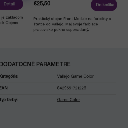
€25,50
Detail
Do košíka
ji je základom
Praktický stojan Front Module na farbičky a
ack Objem:
štetce od Vallejo. Maj svoje farbiace
pracovisko pekne usporiadaný.
DODATOČNÉ PARAMETRE
Kategória
:
Vallejo Game Color
EAN
:
8429551721226
Typ farby
:
Game Color