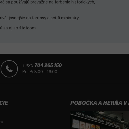
oré sa používajú prevažne na farbenie historických,
é, jasnejšie na fantasy a sci-fi miniatúry.
jú sa aj so štetcom.
+420
704 265 150
Po-Pi 8:00 - 16:00
CIE
POBOČKA A HERŇA V
ru