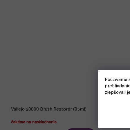
Používame s
prehliadani
zlepšovali j
Stojan na f
Vallejo 28890 Brush Restorer (85ml)
Paint mod. 
čakáme na naskladnenie
čakáme na n