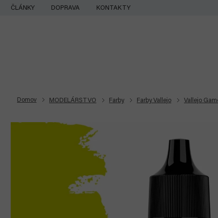
Prejsť
ČLÁNKY
DOPRAVA
KONTAKTY
na
obsah
Domov
MODELÁRSTVO
Farby
Farby Vallejo
Vallejo Gam