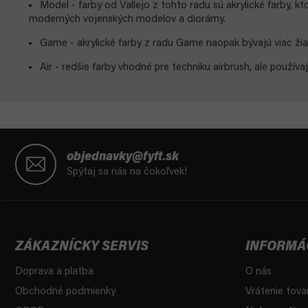
Model - farby od Vallejo z tohto radu sú akrylické farby, kt
moderných vojenských modelov a diorámy.
Game - akrylické farby z radu Game naopak bývajú viac žiariv
Air - redšie farby vhodné pre techniku airbrush, ale používa
Z
á
objednavky@fyft.sk
p
Spýtaj sa nás na čokoľvek!
ä
t
i
e
ZÁKAZNÍCKY SERVIS
INFORMÁ
Doprava a platba
O nás
Obchodné podmienky
Vrátenie tova