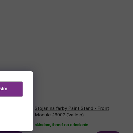
sím
Stojan na farby Paint Stand - Front
400ml 28012
Module 26007 (Vallejo)
skladom, ihneď na odoslanie