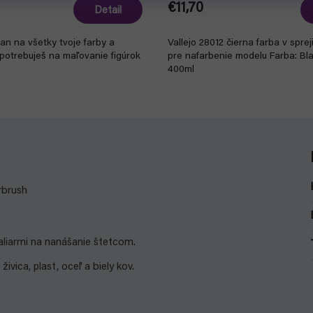
€11,70
Detail
jan na všetky tvoje farby a
Vallejo 28012 čierna farba v spre
 potrebuješ na maľovanie figúrok
pre nafarbenie modelu Farba: Bl
400ml
irbrush
aliarmi na nanášanie štetcom.
vica, plast, oceľ a biely kov.