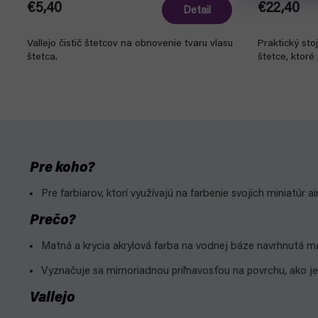
€5,40
€22,40
Detail
Vallejo čistič štetcov na obnovenie tvaru vlasu
Praktický sto
štetca.
štetce, ktoré
Pre koho?
Pre farbiarov, ktorí využívajú na farbenie svojich miniatúr a
Prečo?
Matná a krycia akrylová farba na vodnej báze navrhnutá m
Vyznačuje sa mimoriadnou priľnavosťou na povrchu, ako je ži
Vallejo