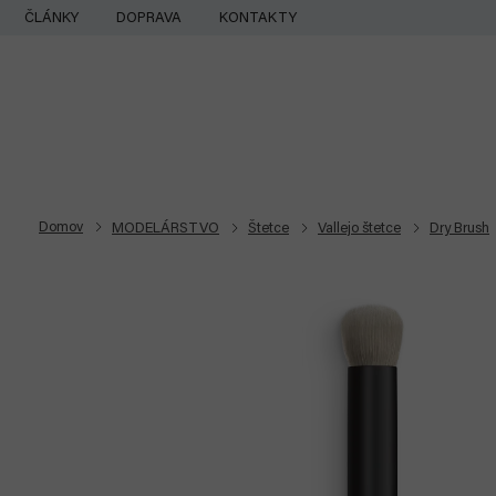
Prejsť
ČLÁNKY
DOPRAVA
KONTAKTY
na
obsah
Domov
MODELÁRSTVO
Štetce
Vallejo štetce
Dry Brush