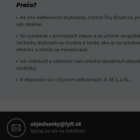
Prečo?
Ak ste nadšencom drybrushu, štetce Dry Brush sú pr
vás ideálne.
Sú vyrobené z prírodných vlasov a sú určené na apliká
techniky drybrush na modely a terén, ako aj na vytvára
efektov a textúr na miniatúrach.
Ich mäkkosť a odolnosť vám umožní dosiahnuť úžasn
výsledky.
K dispozícii sú v štyroch veľkostiach: S, M, L a XL.
Z
á
objednavky@fyft.sk
p
Spýtaj sa nás na čokoľvek!
ä