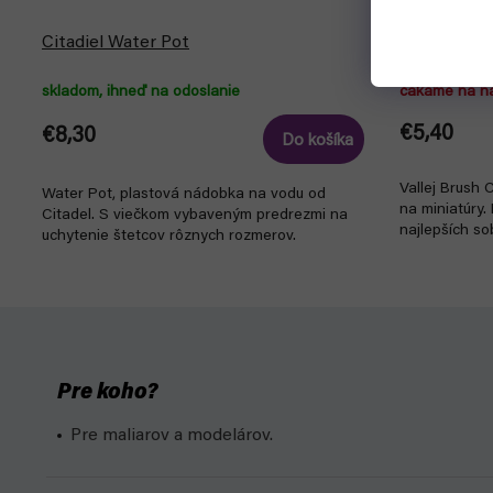
Čistič štet
Citadiel Water Pot
Cleaner (85
skladom, ihneď na odoslanie
čakáme na n
€5,40
€8,30
Do košíka
Vallej Brush 
Water Pot, plastová nádobka na vodu od
na miniatúry.
Citadel. S viečkom vybaveným predrezmi na
najlepších so
uchytenie štetcov rôznych rozmerov.
Pre koho?
Pre maliarov a modelárov.