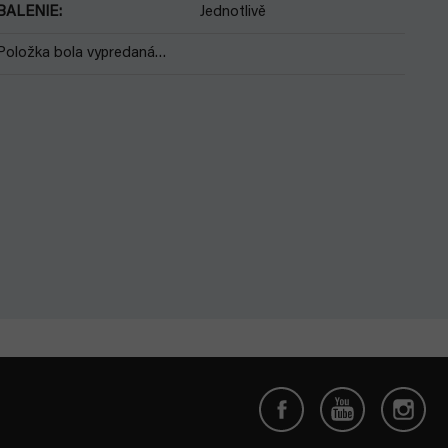
BALENIE
:
Jednotlivě
Položka bola vypredaná…