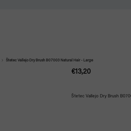
Štetec Vallejo Dry Brush B07003 Natural Hair - Large
€13,20
Jednotková
cena:
Štetec Vallejo Dry Brush B0700