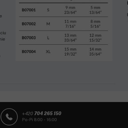
e
ciu
nie
é
+420
704 265 150
Po-Pi 8:00 - 16:00