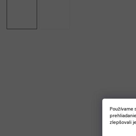
Používame s
prehliadani
zlepšovali j