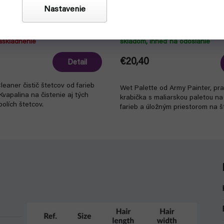
Nastavenie
cov - Vallejo 28900 Brush
Army Painter Wet Palette (p
ml)
farby)
askladnenie
skladom, ihneď na odoslanie
€20,40
Detail
Cleaner čistič štetcov od farieb
Wet Palette od Army Painter, pra
 Kvapalina na čistenie aj tých
krabička s maliarskou paletou na
bolích štetcov.
farieb a úložným priestorom na š