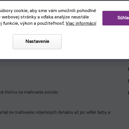
úbory cookie, aby sme vám umožnili pohodlné
e webovej stránky a vďaka analýze neustále
Súhla
ej funkcie, výkon a použiteľnosť.
Viac informácií
Nastavenie
né štetce na maľovanie postáv.
etail na maľovanie od
jemných detailov až po veľké farby a