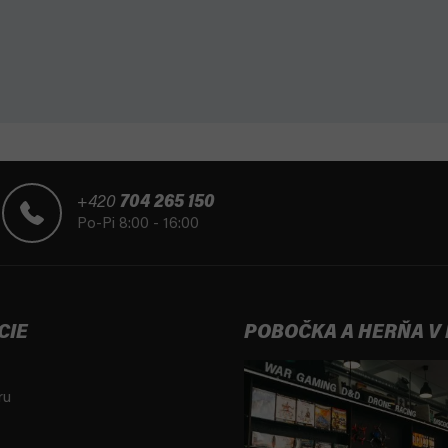
+420
704 265 150
Po-Pi 8:00 - 16:00
CIE
POBOČKA A HERŇA V
ru