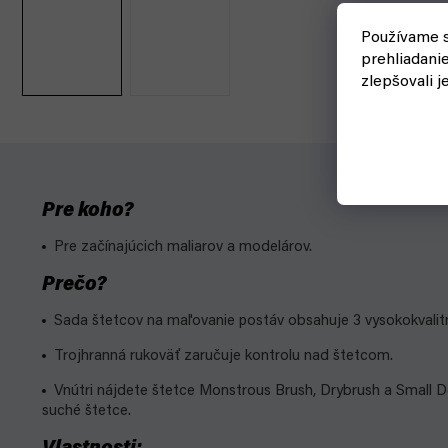
Používame s
prehliadani
zlepšovali j
Pre koho?
Pre začínajúcich maliarov a modelárov.
Prečo?
Sada štetcov na maľovanie postáv obsahuje 3 vysokokvalit
Trojhranná rukoväť zaručuje kontrolu nad štetcom.
Vnútri nájdete štetce Monstrous Brush, Drybrush a Small D
suché štetce.