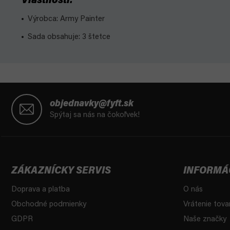
Vlastnosti:
Výrobca: Army Painter
Sada obsahuje: 3 štetce
Z
á
objednavky@fyft.sk
p
Spýtaj sa nás na čokoľvek!
ä
t
i
e
ZÁKAZNÍCKY SERVIS
INFORMÁ
Doprava a platba
O nás
Obchodné podmienky
Vrátenie tova
GDPR
Naše značky