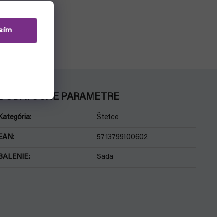
sím
DODATOČNÉ PARAMETRE
Kategória
:
Štetce
EAN
:
5713799100602
BALENIE
:
Sada