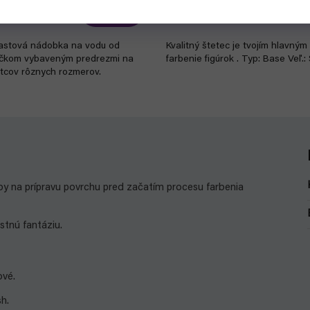
€7,10
Do košíka
lastová nádobka na vodu od
Kvalitný štetec je tvojím hlavný
iečkom vybaveným predrezmi na
farbenie figúrok . Typ: Base Veľ.:
etcov rôznych rozmerov.
by na prípravu povrchu pred začatím procesu farbenia
stnú fantáziu.
ové.
sh.