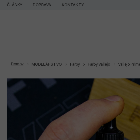
Prejsť
ČLÁNKY
DOPRAVA
KONTAKTY
na
obsah
Domov
MODELÁRSTVO
Farby
Farby Vallejo
Vallejo Prim