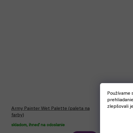
Bestseller
Používame s
prehliadani
zlepšovali j
Army Painter Wet Palette (paleta na
Citadiel Wa
farby)
skladom, ihneď na odoslanie
skladom, ihn