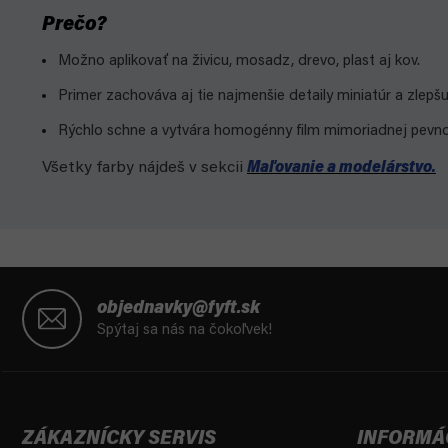
Prečo?
Možno aplikovať na živicu, mosadz, drevo, plast aj kov.
Primer zachováva aj tie najmenšie detaily miniatúr a zlepšuj
Rýchlo schne a vytvára homogénny film mimoriadnej pevnos
Všetky farby nájdeš v sekcii
Maľovanie a modelárstvo.
Z
á
objednavky@fyft.sk
p
Spýtaj sa nás na čokoľvek!
ä
t
i
e
ZÁKAZNÍCKY SERVIS
INFORMÁ