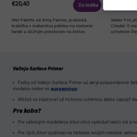
€20,40
€8,40
Do košíka
Wet Palette od Army Painter, praktická
Water Pot, p
krabička s maliarskou paletou na miešanie
Citadel. S v
farieb a úložným priestorom na štetce.
uchytenie št
Vallejo Surface Primer
Farby od Vallejo Surface Primer sú akryl-polyuretánové far
modelov nielen vo
wargamingu
.
Môžeš sa inšpirovať už hotovou schémou alebo zapojiť vla
Pre koho?
Pre vášnivých modelárov, ktorí chcú vyskúšať niečo iné a n
Pre tých, ktorí využívajú na farbenie svojich miniatúr airbru