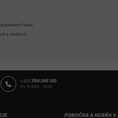
e priľnavosť farieb.
ti a odolnosti.
+420
704 265 150
Po-Pi 8:00 - 16:00
CIE
POBOČKA A HERŇA V