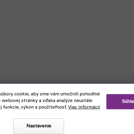
úbory cookie, aby sme vám umožnili pohodlné
e webovej stránky a vďaka analýze neustále
Súhla
ej funkcie, výkon a použiteľnosť.
Viac informácií
ter Pot
Citadiel Small Base Brush (š
Nastavenie
eď na odoslanie
skladom, ihneď na odoslanie