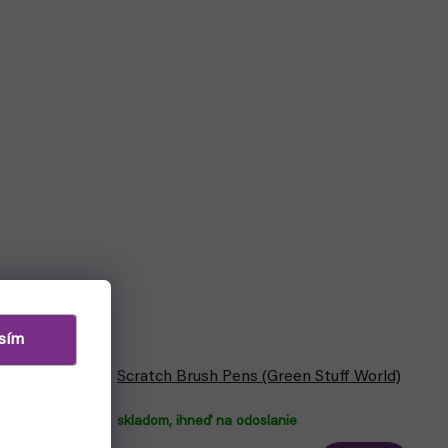
Bestseller
sím
tetec)
Scratch Brush Pens (Green Stuff World)
skladom, ihneď na odoslanie