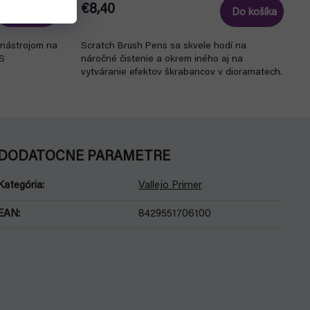
€8,40
Do košíka
Do košíka
m nástrojom na
Scratch Brush Pens sa skvele hodí na
 S
náročné čistenie a okrem iného aj na
vytváranie efektov škrabancov v dioramatech.
DODATOČNÉ PARAMETRE
Kategória
:
Vallejo Primer
EAN
:
8429551706100