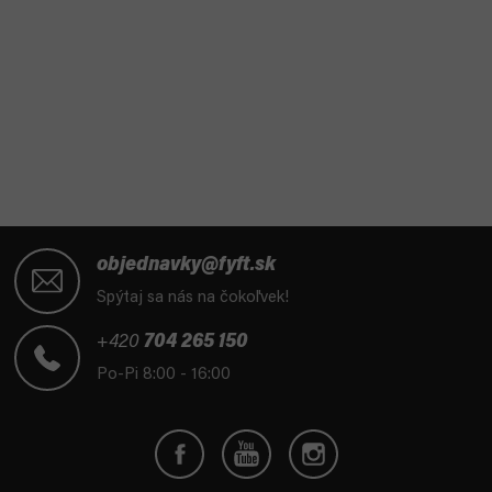
Z
á
objednavky@fyft.sk
p
Spýtaj sa nás na čokoľvek!
ä
t
+420
704 265 150
i
Po-Pi 8:00 - 16:00
e