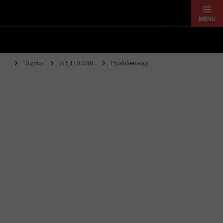
Prejsť
na
obsah
Domov
SPEEDCUBE
Príslušenstvo