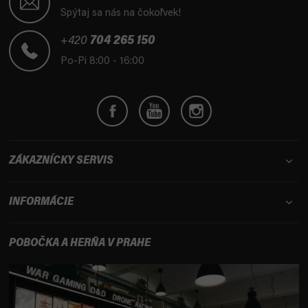
p
Spýtaj sa nás na čokoľvek!
ä
t
+420
704 265 150
i
Po-Pi 8:00 - 16:00
e
ZÁKAZNÍCKY SERVIS
INFORMÁCIE
POBOČKA A HERŇA V PRAHE