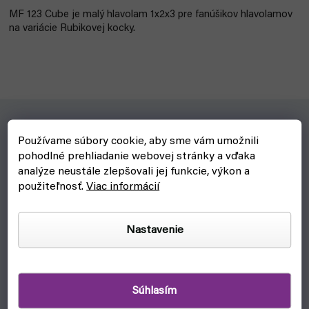
MF 123 Cube je malý hlavolam 1x2x3 pre fanúšikov hlavolamov
na variácie Rubikovej kocky.
Používame súbory cookie, aby sme vám umožnili
Pre koho?
pohodlné prehliadanie webovej stránky a vďaka
analýze neustále zlepšovali jej funkcie, výkon a
Pre fanúšikov rubikovej kocky a jej variácií.
použiteľnosť.
Viac informácií
Prečo?
Jednoduchý hlavolam, ktorý zvládne vyriešiť aj nekuriér.
Nastavenie
Hračka, ktorá rozhodne nesmie chýbať v zbierke zberateľa
rubikových kociek.
Je radosť ju otáčať.
Súhlasím