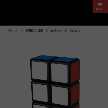
Prejsť
na
obsah
Domov
SPEEDCUBE
Iné tvary
Ostatné