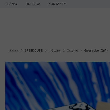
Prejsť
ČLÁNKY
DOPRAVA
KONTAKTY
na
obsah
Domov
SPEEDCUBE
Iné tvary
Ostatné
Gear cube (QiYi)