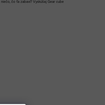
š niečo, čo ťa zabaví? Vyskúšaj Gear cube