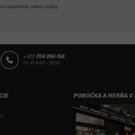
na dokončenie jednej otáčky.
+420
704 265 150
Po-Pi 8:00 - 16:00
CIE
POBOČKA A HERŇA V
ru