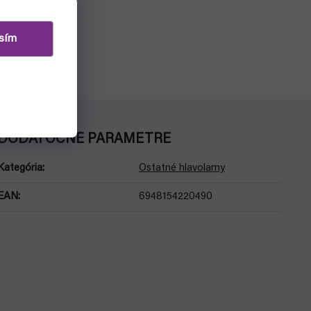
sím
DODATOČNÉ PARAMETRE
Kategória
:
Ostatné hlavolamy
EAN
:
6948154220490