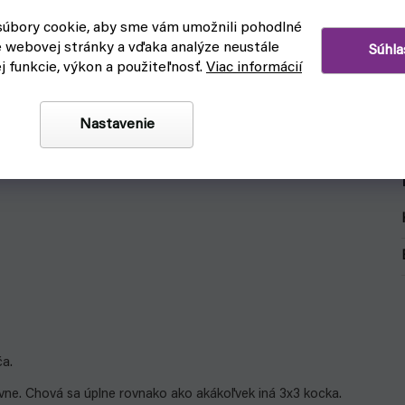
úbory cookie, aby sme vám umožnili pohodlné
e webovej stránky a vďaka analýze neustále
Súhla
ej funkcie, výkon a použiteľnosť.
Viac informácií
Nastavenie
a.
vne. Chová sa úplne rovnako ako akákoľvek iná 3x3 kocka.