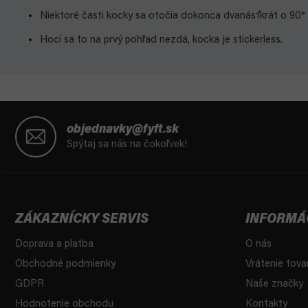
Niektoré časti kocky sa otočia dokonca dvanásťkrát o 90° 
Hoci sa to na prvý pohľad nezdá, kocka je stickerless.
Z
á
objednavky@fyft.sk
p
Spýtaj sa nás na čokoľvek!
ä
t
i
e
ZÁKAZNÍCKY SERVIS
INFORMÁ
Doprava a platba
O nás
Obchodné podmienky
Vrátenie tova
GDPR
Naše značky
Hodnotenie obchodu
Kontakty