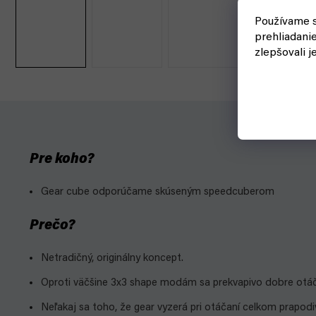
Používame s
prehliadani
zlepšovali j
Pre koho?
Gear cube odporúčame skúseným speedcuberom
Prečo?
Netradičný, originálny koncept.
Oproti väčšine 3x3 shape modám sa prekvapivo dobre otáč
Neľakaj sa toho, že gear vyzerá pri otáčaní celkom prapodi