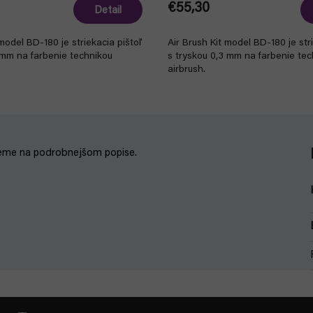
€55,30
Detail
 model BD-180 je striekacia pištoľ
Air Brush Kit model BD-180 je str
 mm na farbenie technikou
s tryskou 0,3 mm na farbenie tec
airbrush.
jeme na podrobnejšom popise.