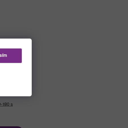
sím
D-180 s