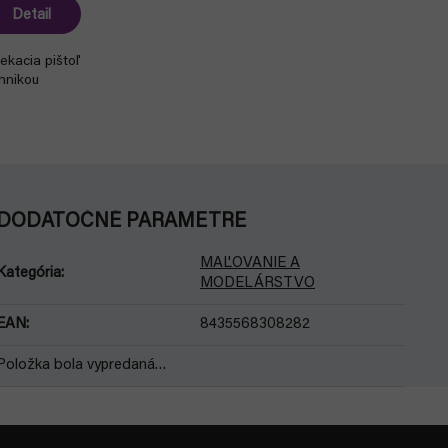
Detail
iekacia pištoľ
hnikou
DODATOČNÉ PARAMETRE
MAĽOVANIE A
Kategória
:
MODELÁRSTVO
EAN
:
8435568308282
Položka bola vypredaná…