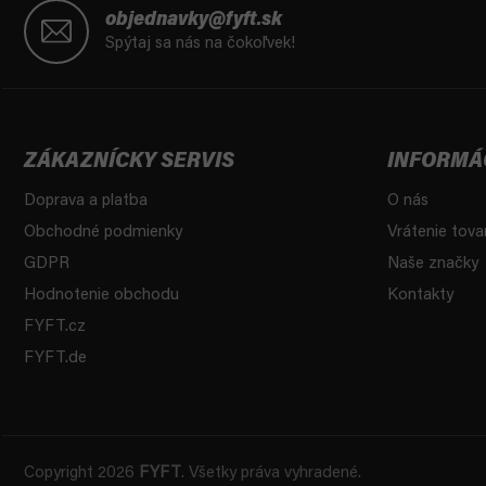
á
objednavky@fyft.sk
p
Spýtaj sa nás na čokoľvek!
ä
t
i
e
ZÁKAZNÍCKY SERVIS
INFORMÁ
Doprava a platba
O nás
Obchodné podmienky
Vrátenie tova
GDPR
Naše značky
Hodnotenie obchodu
Kontakty
FYFT.cz
FYFT.de
Copyright 2026
FYFT
. Všetky práva vyhradené.