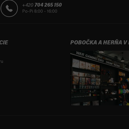
+420
704 265 150
Po-Pi 8:00 - 16:00
CIE
POBOČKA A HERŇA V
ru