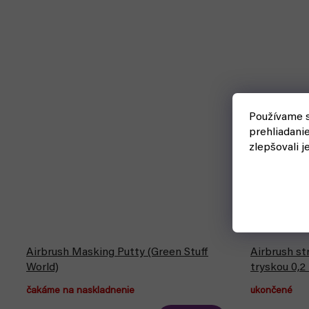
Používame s
prehliadani
zlepšovali j
Airbrush Masking Putty (Green Stuff
Airbrush st
World)
tryskou 0,
čakáme na naskladnenie
ukončené