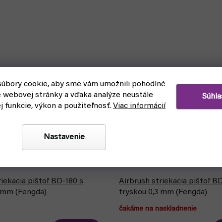
úbory cookie, aby sme vám umožnili pohodlné
e webovej stránky a vďaka analýze neustále
Súhla
ej funkcie, výkon a použiteľnosť.
Viac informácií
Nastavenie
riekacia pištoľ BD-180 s
Airbrush striekacia pištoľ B
2 mm (Fengda)
tryskou 0,3 mm (Fengda)
čakáme na naskladnenie