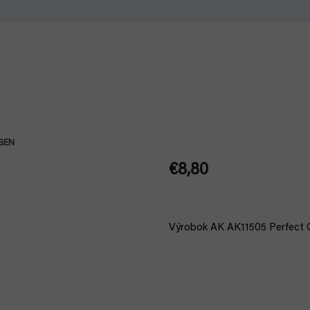
3GEN
€8,80
Jednotková
cena:
Výrobok AK AK11505 Perfect C