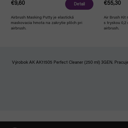
€9,60
€55,30
Detail
Airbrush Masking Putty je elastická
Air Brush Kit
maskovacia hmota na zakrytie plôch pri
s tryskou 0,2
airbrush.
airbrush.
Výrobok AK AK11505 Perfect Cleaner (250 ml) 3GEN. Pracu
Z