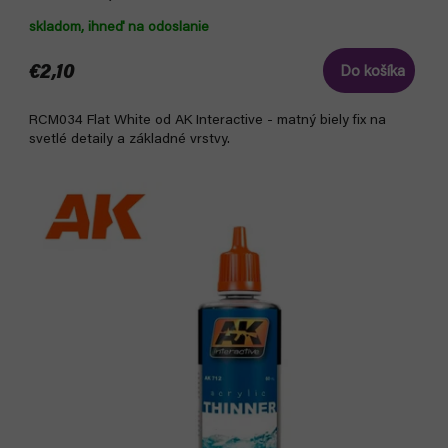
skladom, ihneď na odoslanie
€2,10
Do košíka
RCM034 Flat White od AK Interactive - matný biely fix na
svetlé detaily a základné vrstvy.