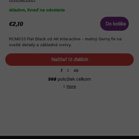
skladom, ihneď na odoslanie
€2,10
Do košíka
RCM033 Flat Black od AK Interactive - matný čierny fix na
svetlé detaily a základné vrstvy.
Načítať 12 ďalších
S
48
1
t
O
568
položiek celkom
r
v
á
Hore
l
n
á
k
d
o
a
v
a
c
n
i
i
e
e
p