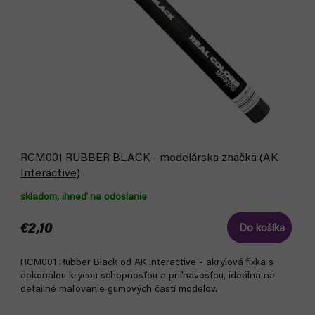
o
u
d
k
u
t
k
o
t
v
o
v
RCM001 RUBBER BLACK - modelárska značka (AK
Interactive)
skladom, ihneď na odoslanie
€2,10
Do košíka
RCM001 Rubber Black od AK Interactive - akrylová fixka s
dokonalou krycou schopnosťou a priľnavosťou, ideálna na
detailné maľovanie gumových častí modelov.