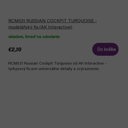
RCM031 RUSSIAN COCKPIT TURQUOISE -
modelářský fix (AK Interactive)
skladom, ihneď na odoslanie
€2,10
Do košíka
RCM031 Russian Cockpit Turquoise od AK Interactive -
tyrkysový fix pre univerzálne detaily a zvýraznenie.