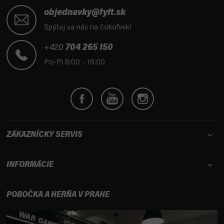
Z
r
á
objednavky@fyft.sk
v
p
Spýtaj sa nás na čokoľvek!
k
ä
y
t
+420
704 265 150
v
i
ý
Po-Pi 8:00 - 16:00
e
p
i
s
u
ZÁKAZNÍCKY SERVIS
INFORMÁCIE
POBOČKA A HERŇA V PRAHE