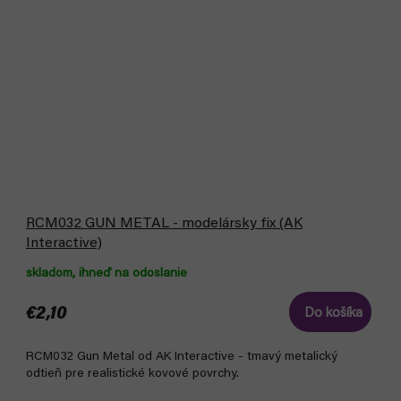
RCM032 GUN METAL - modelársky fix (AK
Interactive)
skladom, ihneď na odoslanie
€2,10
Do košíka
RCM032 Gun Metal od AK Interactive - tmavý metalický
odtieň pre realistické kovové povrchy.