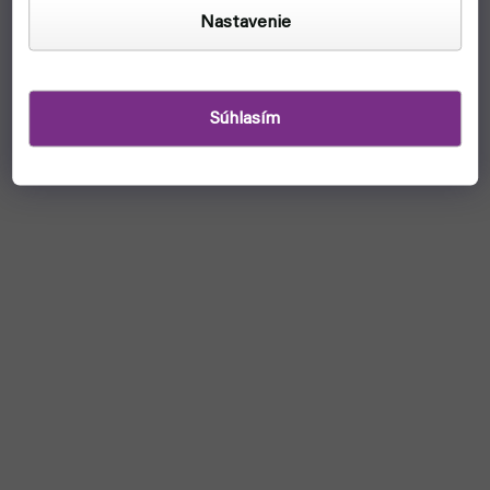
Nastavenie
skladom, ihneď na odoslanie
€2,10
Do košíka
Súhlasím
RCM004 Yellow od AK Interactive - sýtožltý fix, vhodný na
výrazné detaily a zvýraznenie.