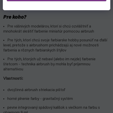
Pre koho?
Pre vášnivých modelárov, ktorí si chcú ozvláštniť a
mnohokrát skrátiť farbenie miniatúr pomocou airbrush
Pre tých, ktorí chcú svoje farbiarske hobby posunúť na ďalší
level, pretože s airbrushom prichádzajú aj nové možnosti
farbenia a rôznych farbiarskych štýlov
Pre tých, ktorých už nebaví (alebo im nejde) farbenie
štetcom - technika airbrush by mohla byť príjemnou
alternatívou
Vlastnosti:
dvojčinná airbrush striekacia pištoľ
horné plnenie farby - gravitačný systém
pevne integrovaný spádový kalíšok s viečkom na farbu s
objemom 9 ml