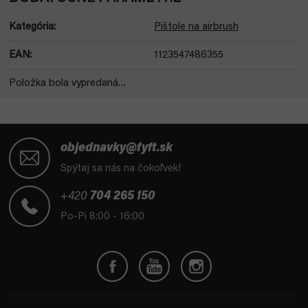
Kategória
:
Pištole na airbrush
EAN
:
1123547486355
Položka bola vypredaná…
Z
á
objednavky@fyft.sk
p
Spýtaj sa nás na čokoľvek!
ä
t
+420
704 265 150
i
Po-Pi 8:00 - 16:00
e