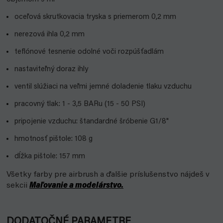
oceľová skrutkovacia tryska s priemerom 0,2 mm
nerezová ihla 0,2 mm
teflónové tesnenie odolné voči rozpúšťadlám
nastaviteľný doraz ihly
ventil slúžiaci na veľmi jemné doladenie tlaku vzduchu
pracovný tlak: 1 - 3,5 BARu (15 - 50 PSI)
pripojenie vzduchu: štandardné šróbenie G1/8"
hmotnosť pištole: 108 g
dĺžka pištole: 157 mm
Všetky farby pre airbrush a ďalšie príslušenstvo nájdeš v
sekcii
Maľovanie a modelárstvo.
DODATOČNÉ PARAMETRE