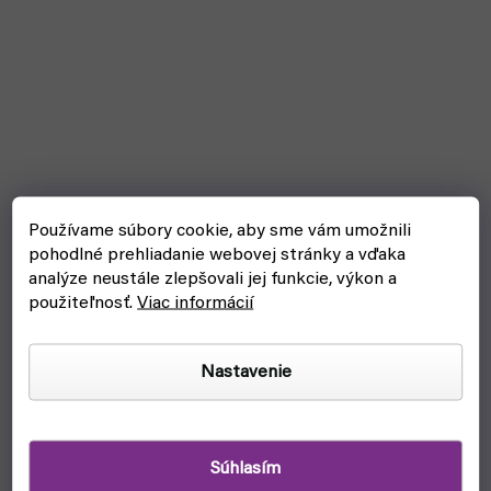
Používame súbory cookie, aby sme vám umožnili
pohodlné prehliadanie webovej stránky a vďaka
Fengda kompresor AS-186
analýze neustále zlepšovali jej funkcie, výkon a
použiteľnosť.
Viac informácií
ukončené
€126
Nastavenie
Detail
Bezolejový Fengda kompresor AS-186 značky Vallejo.
Súhlasím