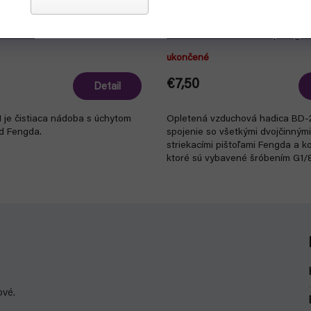
re airbrush 3v1 s úchytom
Čierna hadica BD-24 prípojn
D-777A
šróbenie G1/8 - G1/8 (Fengda
ukončené
€7,50
Detail
 je čistiaca nádoba s úchytom
Opletená vzduchová hadica BD-
od Fengda.
spojenie so všetkými dvojčinnými
striekacími pištoľami Fengda a k
ktoré sú vybavené šróbením G1/
ové.