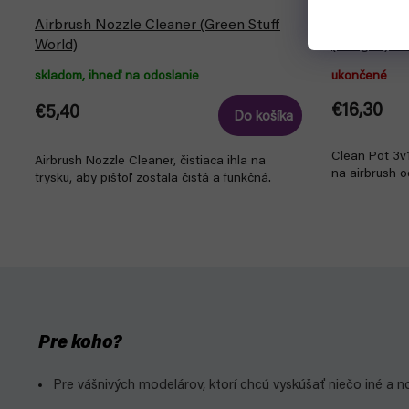
Airbrush Nozzle Cleaner (Green Stuff
Clean Pot p
World)
(Fengda) B
skladom, ihneď na odoslanie
ukončené
€16,30
€5,40
Do košíka
Clean Pot 3v1
Airbrush Nozzle Cleaner, čistiaca ihla na
na airbrush 
trysku, aby pištoľ zostala čistá a funkčná.
Pre koho?
Pre vášnivých modelárov, ktorí chcú vyskúšať niečo iné a n