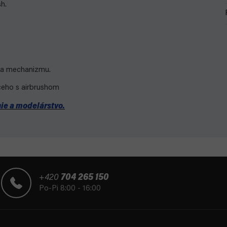
sh.
ia mechanizmu.
ceho s airbrushom
ie a modelárstvo.
+420
704 265 150
Po-Pi 8:00 - 16:00