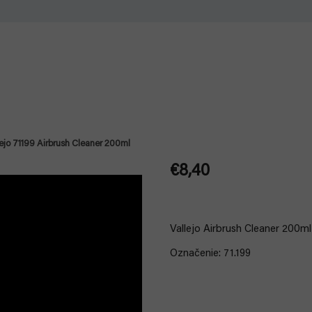
lejo 71199 Airbrush Cleaner 200ml
€8,40
Jednotková
cena:
Vallejo Airbrush Cleaner 200ml č
Označenie: 71.199