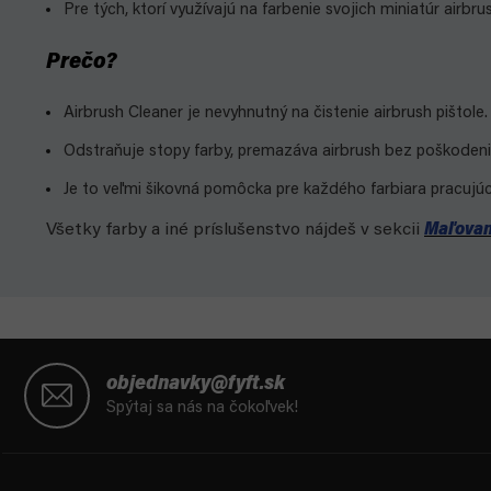
Pre tých, ktorí využívajú na farbenie svojich miniatúr airbru
Prečo?
Airbrush Cleaner je nevyhnutný na čistenie airbrush pištole.
Odstraňuje stopy farby, premazáva airbrush bez poškoden
Je to veľmi šikovná pomôcka pre každého farbiara pracujú
Všetky farby a iné príslušenstvo nájdeš v sekcii
Maľovan
Z
á
objednavky@fyft.sk
p
Spýtaj sa nás na čokoľvek!
ä
t
i