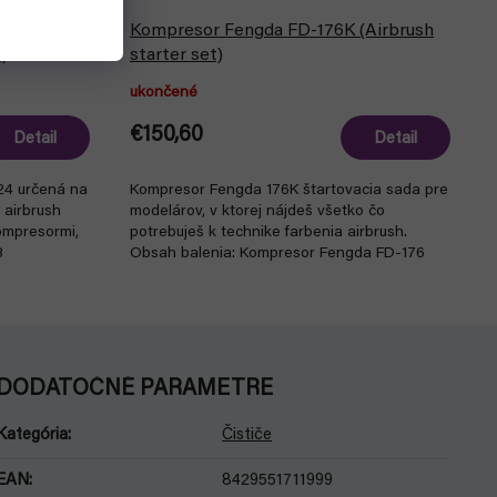
á 3,0m
Kompresor Fengda FD-176K (Airbrush
)
starter set)
ukončené
€150,60
Detail
Detail
24 určená na
Kompresor Fengda 176K štartovacia sada pre
 airbrush
modelárov, v ktorej nájdeš všetko čo
ompresormi,
potrebuješ k technike farbenia airbrush.
8
Obsah balenia: Kompresor Fengda FD-176
(AS-176) s...
DODATOČNÉ PARAMETRE
Kategória
:
Čističe
EAN
:
8429551711999