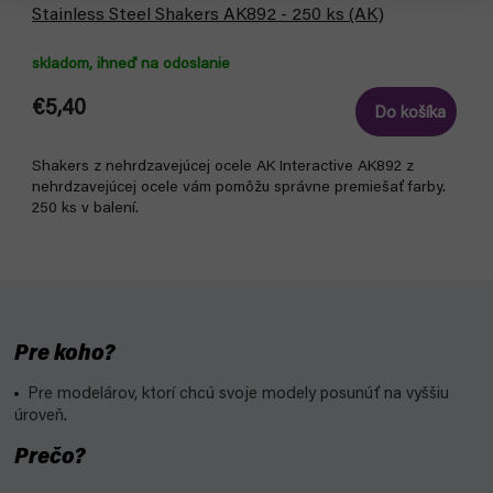
Stainless Steel Shakers AK892 - 250 ks (AK)
skladom, ihneď na odoslanie
€5,40
Do košíka
Shakers z nehrdzavejúcej ocele AK Interactive AK892 z
nehrdzavejúcej ocele vám pomôžu správne premiešať farby.
250 ks v balení.
Pre koho?
Pre modelárov, ktorí chcú svoje modely posunúť na vyššiu
úroveň.
Prečo?