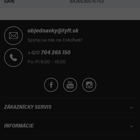
EAN
:
8436535576703
Z
á
objednavky@fyft.sk
p
Spýtaj sa nás na čokoľvek!
ä
t
+420
704 265 150
i
Po-Pi 8:00 - 16:00
e
ZÁKAZNÍCKY SERVIS
INFORMÁCIE