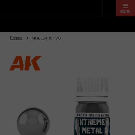
Prejsť
na
obsah
Domov
MODELÁRSTVO