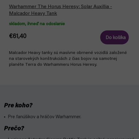
Warhammer The Horus Heresy: Solar Auxillia -
Malcador Heavy Tank
skladom, ihneď na odoslanie
€61,40
Do košíka
Malcador Heavy tanky sú masívne obrnené vozidlá založené
na starovekých konštrukciách z čias bojov na samotnej
planéte Terra do Warhammeru Horus Heresy.
Pre koho?
Pre fanúšikov a hráčov Warhammer.
Prečo?