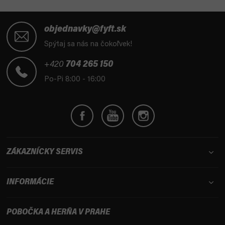
Z
á
objednavky@fyft.sk
p
Spýtaj sa nás na čokoľvek!
ä
t
+420
704 265 150
i
Po-Pi 8:00 - 16:00
e
ZÁKAZNÍCKY SERVIS
INFORMÁCIE
POBOČKA A HERŇA V PRAHE