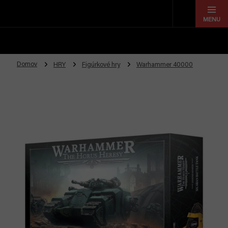
Prejsť
na
obsah
Domov
HRY
Figúrkové hry
Warhammer 40000