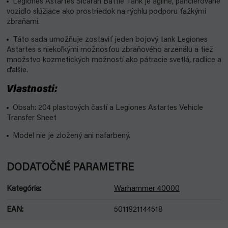
Legiones Astartes Sicaran Battle Tank je agilné, pancierované
vozidlo slúžiace ako prostriedok na rýchlu podporu ťažkými
zbraňami.
Táto sada umožňuje zostaviť jeden bojový tank Legiones
Astartes s niekoľkými možnosťou zbraňového arzenálu a tiež
množstvo kozmetických možností ako pátracie svetlá, radlice a
ďalšie.
Vlastnosti:
Obsah: 204 plastových častí a Legiones Astartes Vehicle
Transfer Sheet
Model nie je zložený ani nafarbený.
DODATOČNÉ PARAMETRE
Kategória
:
Warhammer 40000
EAN
:
5011921144518