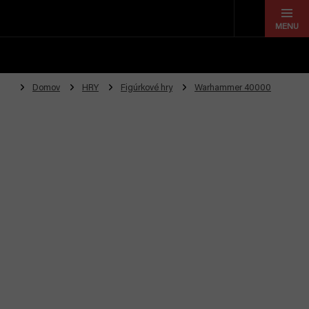
Prejsť
na
obsah
Domov
HRY
Figúrkové hry
Warhammer 40000