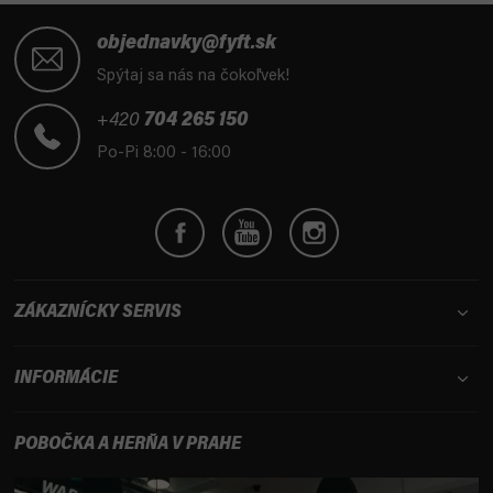
Z
á
objednavky@fyft.sk
p
Spýtaj sa nás na čokoľvek!
ä
t
+420
704 265 150
i
Po-Pi 8:00 - 16:00
e
ZÁKAZNÍCKY SERVIS
INFORMÁCIE
POBOČKA A HERŇA V PRAHE