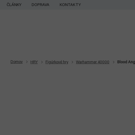
Prejsť
ČLÁNKY
DOPRAVA
KONTAKTY
na
obsah
Domov
HRY
Figúrkové hry
Warhammer 40000
Blood Ang