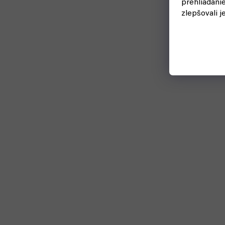
prehliadani
zlepšovali j