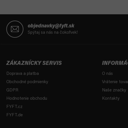
Z
á
objednavky@fyft.sk
p
Spýtaj sa nás na čokoľvek!
ä
t
i
e
ZÁKAZNÍCKY SERVIS
INFORMÁ
Doprava a platba
O nás
Obchodné podmienky
Vrátenie tova
GDPR
Naše značky
Hodnotenie obchodu
Kontakty
FYFT.cz
FYFT.de