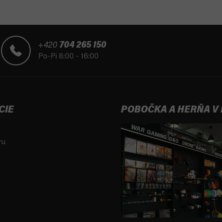
+420
704 265 150
Po-Pi 8:00 - 16:00
CIE
POBOČKA A HERŇA V
ru