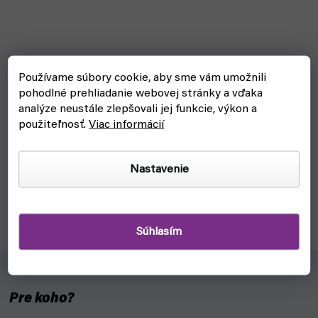
Warhammer The Horus Heresy: Solar Auxillia - Leman
Používame súbory cookie, aby sme vám umožnili
Russ Assault Tank
pohodlné prehliadanie webovej stránky a vďaka
analýze neustále zlepšovali jej funkcie, výkon a
skladom, ihneď na odoslanie
použiteľnosť.
Viac informácií
€47
Do košíka
Nastavenie
Útočný tank Solar Auxillia Leman Russ je agresívne, ťažko
obrnené vozidlo so systémami na prežitie pre Warhammer
The Horus Heresy.
Súhlasím
Pre koho?