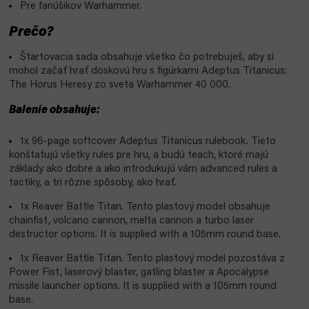
Pre fanúšikov Warhammer.
Prečo?
Štartovacia sada obsahuje všetko čo potrebuješ, aby si
mohol začať hrať doskovú hru s figúrkami Adeptus Titanicus:
The Horus Heresy zo sveta Warhammer 40 000.
Balenie obsahuje:
1x 96-page softcover Adeptus Titanicus rulebook. Tieto
konštatujú všetky rules pre hru, a budú teach, ktoré majú
základy ako dobre a ako introdukujú vám advanced rules a
tactiky, a tri rôzne spôsoby, ako hrať.
1x Reaver Battle Titan. Tento plastový model obsahuje
chainfist, volcano cannon, melta cannon a turbo laser
destructor options. It is supplied with a 105mm round base.
1x Reaver Battle Titan. Tento plastový model pozostáva z
Power Fist, laserový blaster, gatling blaster a Apocalypse
missile launcher options. It is supplied with a 105mm round
base.