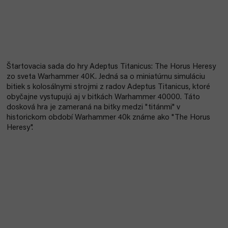
Štartovacia sada do hry Adeptus Titanicus: The Horus Heresy
zo sveta Warhammer 40K. Jedná sa o miniatúrnu simuláciu
bitiek s kolosálnymi strojmi z radov Adeptus Titanicus, ktoré
obyčajne vystupujú aj v bitkách Warhammer 40000. Táto
dosková hra je zameraná na bitky medzi "titánmi" v
historickom období Warhammer 40k známe ako "The Horus
Heresy".