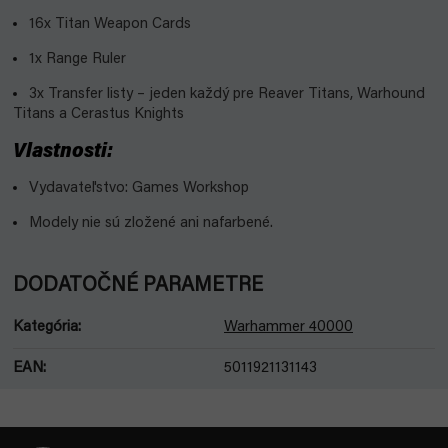
16x Titan Weapon Cards
1x Range Ruler
3x Transfer listy – jeden každý pre Reaver Titans, Warhound
Titans a Cerastus Knights
Vlastnosti:
Vydavateľstvo: Games Workshop
Modely nie sú zložené ani nafarbené.
DODATOČNÉ PARAMETRE
Kategória
:
Warhammer 40000
EAN
:
5011921131143
Z