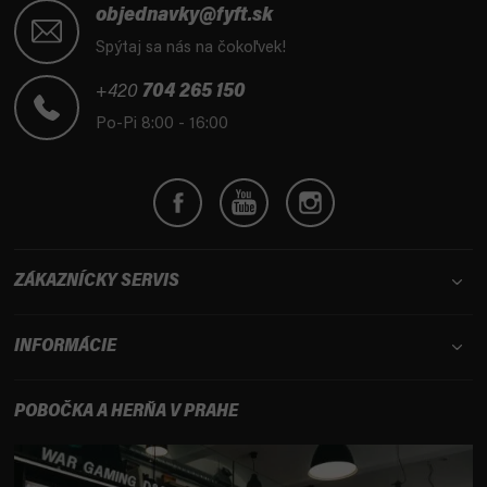
á
objednavky@fyft.sk
p
Spýtaj sa nás na čokoľvek!
ä
t
+420
704 265 150
i
Po-Pi 8:00 - 16:00
e
ZÁKAZNÍCKY SERVIS
INFORMÁCIE
POBOČKA A HERŇA V PRAHE