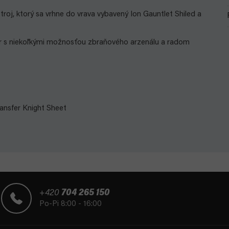
roj, ktorý sa vrhne do vrava vybavený Ion Gauntlet Shiled a
r s niekoľkými možnosťou zbraňového arzenálu a radom
ansfer Knight Sheet
+420
704 265 150
Po-Pi 8:00 - 16:00