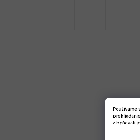
Používame s
prehliadani
zlepšovali j