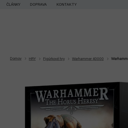
Prejsť
ČLÁNKY
DOPRAVA
KONTAKTY
na
obsah
Domov
HRY
Figúrkové hry
Warhammer 40000
Warhammer