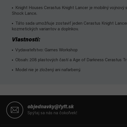
Knight Houses Cerastus Knight Lancer je mobilný vojnový st
Shock Lance.
Táto sada umožňuje zostaviť jeden Cerastus Knight Lance
kozmetických variantov a doplnkov.
Vlastnosti:
Vydavateľstvo: Games Workshop
Obsah: 208 plastových častí a Age of Darkness Cerastus Tr
Model nie je zložený ani nafarbený.
Z
á
objednavky@fyft.sk
p
Spýtaj sa nás na čokoľvek!
ä
t