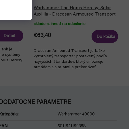
y: Solar
Warhammer The Horus Heresy: Solar
 Tank
Auxillia - Dracosan Armoured Transport
skladom, ihneď na odoslanie
€63,40
Detail
Do košíka
Tank je
Dracosan Armoured Transport je ťažko
é o systémy
vyzbrojený transportér postavený podľa
orus Heresy.
najvyšších štandardov, ktorý umožňuje
armádam Solar Auxilia prekonávať
najnebezpečnejšie bojové zóny...
DODATOČNÉ PARAMETRE
Kategória
:
Warhammer 40000
EAN
:
5011921199358