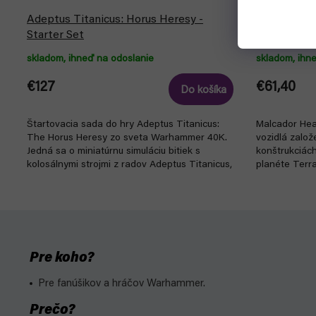
Adeptus Titanicus: Horus Heresy -
Warhammer 
Starter Set
Auxillia - 
skladom, ihneď na odoslanie
skladom, ihn
€127
€61,40
Do košíka
Štartovacia sada do hry Adeptus Titanicus:
Malcador Hea
The Horus Heresy zo sveta Warhammer 40K.
vozidlá zalo
Jedná sa o miniatúrnu simuláciu bitiek s
konštrukciách
kolosálnymi strojmi z radov Adeptus Titanicus,
planéte Terr
ktoré...
Pre koho?
Pre fanúšikov a hráčov Warhammer.
Prečo?