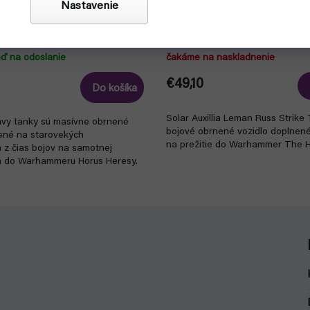
Nastavenie
The Horus Heresy: Solar
Warhammer The Horus Heres
Malcador Heavy Tank
Auxillia - Leman Russ Strike
eď na odoslanie
čakáme na naskladnenie
€49,10
Do košíka
Solar Auxillia Leman Russ Strike 
vy tanky sú masívne obrnené
bojové obrnené vozidlo doplnen
žené na starovekých
na prežitie do Warhammer The H
 z čias bojov na samotnej
a do Warhammeru Horus Heresy.