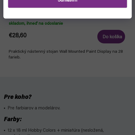
Súhlasím
Nástenný stojan na farby - Paint Stand 26009
(Vallejo)
skladom, ihneď na odoslanie
€28,60
Do košíka
Praktický nástenný stojan Wall Mounted Paint Display na 28
farieb.
Pre koho?
Pre farbiarov a modelárov.
Farby:
12 x 18 ml Hobby Colors + miniatúra (nesložená,