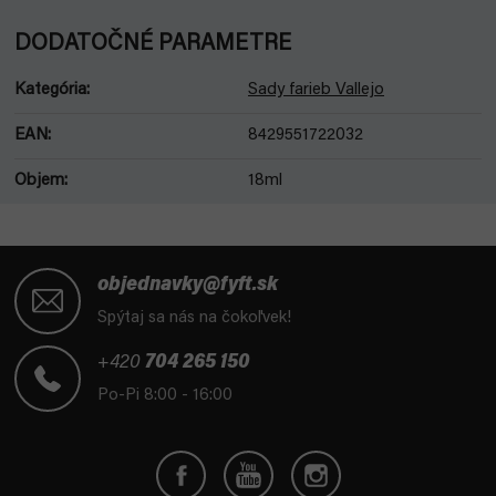
DODATOČNÉ PARAMETRE
Kategória
:
Sady farieb Vallejo
EAN
:
8429551722032
Objem
:
18ml
Z
á
objednavky@fyft.sk
p
Spýtaj sa nás na čokoľvek!
ä
t
+420
704 265 150
i
Po-Pi 8:00 - 16:00
e