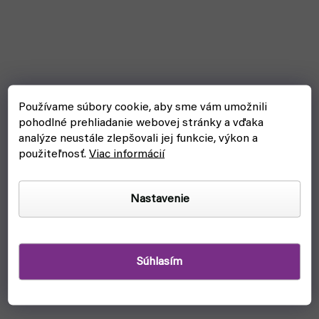
Používame súbory cookie, aby sme vám umožnili
pohodlné prehliadanie webovej stránky a vďaka
analýze neustále zlepšovali jej funkcie, výkon a
použiteľnosť.
Viac informácií
Citadel Medium Layer Brush (štetec)
Nastavenie
skladom, ihneď na odoslanie
€7,90
Do košíka
Súhlasím
Kvalitný štetec je tvojím hlavným nástrojom na farbenie
figúrok . Typ: Layer Veľ.: M