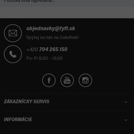
Položka bola vypredaná…
Z
á
objednavky@fyft.sk
p
Spýtaj sa nás na čokoľvek!
ä
t
+420
704 265 150
i
Po-Pi 8:00 - 16:00
e
ZÁKAZNÍCKY SERVIS
INFORMÁCIE