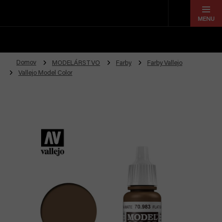
Prejsť
na
obsah
Domov
MODELÁRSTVO
Farby
Farby Vallejo
Vallejo Model Color