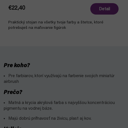
€22,40
Detail
Praktický stojan na všetky tvoje farby a štetce, ktoré
potrebuješ na maľovanie figúrok
Pre koho?
Pre farbiarov, ktorí využívajú na farbenie svojich miniatúr
airbrush
Prečo?
Matná a krycia akrylová farba s najvyššou koncentráciou
pigmentu na vodnej báze.
Majú dobrú priľnavosť na živicu, plast aj kov.