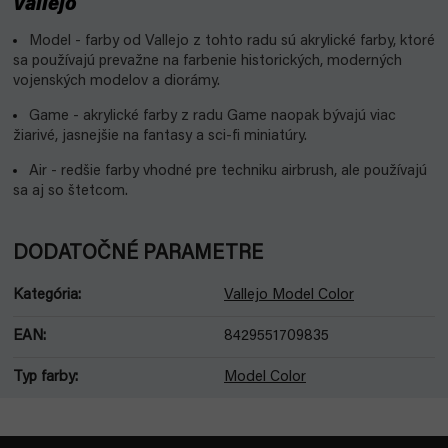
Vallejo
Model - farby od Vallejo z tohto radu sú akrylické farby, ktoré
sa používajú prevažne na farbenie historických, moderných
vojenských modelov a diorámy.
Game - akrylické farby z radu Game naopak bývajú viac
žiarivé, jasnejšie na fantasy a sci-fi miniatúry.
Air - redšie farby vhodné pre techniku airbrush, ale používajú
sa aj so štetcom.
DODATOČNÉ PARAMETRE
Kategória
:
Vallejo Model Color
EAN
:
8429551709835
Typ farby
:
Model Color
Z