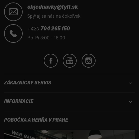
á
objednavky@fyft.sk
p
Spýtaj sa nás na čokoľvek!
ä
t
+420
704 265 150
i
Po-Pi 8:00 - 16:00
e
ZÁKAZNÍCKY SERVIS
INFORMÁCIE
POBOČKA A HERŇA V PRAHE