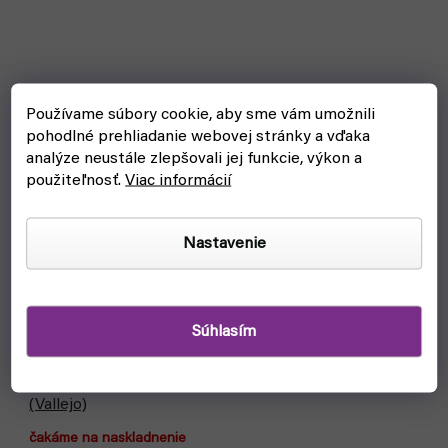
Používame súbory cookie, aby sme vám umožnili
pohodlné prehliadanie webovej stránky a vďaka
analýze neustále zlepšovali jej funkcie, výkon a
použiteľnosť.
Viac informácií
Nastavenie
Súhlasím
Stojan na farby a štetce: AV Corner Paint mod. 26008
(Vallejo)
čakáme na naskladnenie