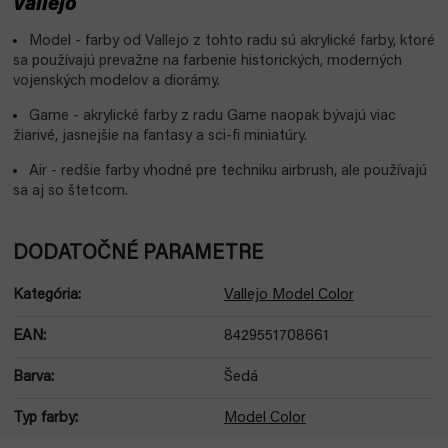
Vallejo
Model - farby od Vallejo z tohto radu sú akrylické farby, ktoré
sa používajú prevažne na farbenie historických, moderných
vojenských modelov a diorámy.
Game - akrylické farby z radu Game naopak bývajú viac
žiarivé, jasnejšie na fantasy a sci-fi miniatúry.
Air - redšie farby vhodné pre techniku airbrush, ale používajú
sa aj so štetcom.
DODATOČNÉ PARAMETRE
Kategória
:
Vallejo Model Color
EAN
:
8429551708661
Barva
:
Šedá
Typ farby
:
Model Color