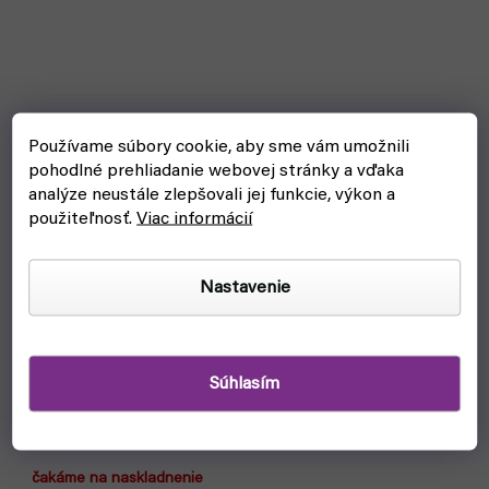
Používame súbory cookie, aby sme vám umožnili
pohodlné prehliadanie webovej stránky a vďaka
analýze neustále zlepšovali jej funkcie, výkon a
použiteľnosť.
Viac informácií
Nastavenie
Súhlasím
Stojan na farby a štetce: AV Corner Paint mod. 26008
(Vallejo)
čakáme na naskladnenie