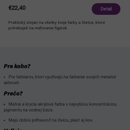
€22,40
Detail
Praktický stojan na všetky tvoje farby a štetce, ktoré
potrebuješ na maľovanie figúrok
Pre koho?
Pre farbiarov, ktorí využívajú na farbenie svojich miniatúr
airbrush
Prečo?
Matná a krycia akrylová farba s najvyššou koncentráciou
pigmentu na vodnej báze.
Majú dobrú priľnavosť na živicu, plast aj kov.