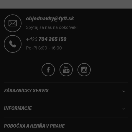
Z
á
objednavky@fyft.sk
p
Spýtaj sa nás na čokoľvek!
ä
t
+420
704 265 150
i
Po-Pi 8:00 - 16:00
e
ZÁKAZNÍCKY SERVIS
INFORMÁCIE
POBOČKA A HERŇA V PRAHE