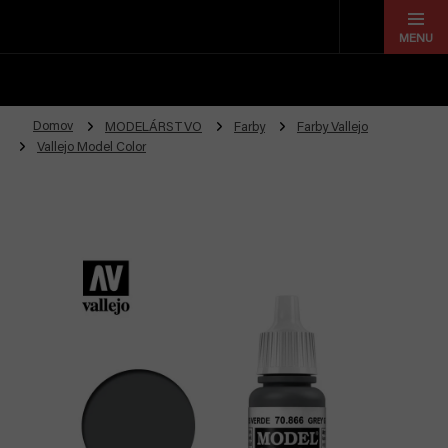
Prejsť
na
obsah
Domov
MODELÁRSTVO
Farby
Farby Vallejo
Vallejo Model Color