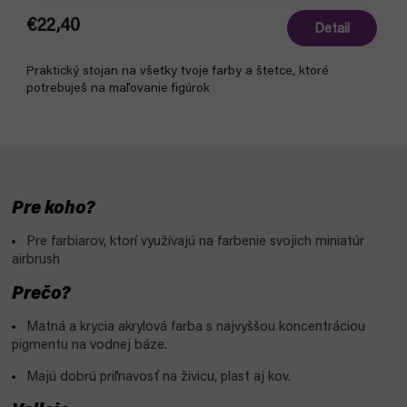
€22,40
Detail
Praktický stojan na všetky tvoje farby a štetce, ktoré
potrebuješ na maľovanie figúrok
Pre koho?
Pre farbiarov, ktorí využívajú na farbenie svojich miniatúr
airbrush
Prečo?
Matná a krycia akrylová farba s najvyššou koncentráciou
pigmentu na vodnej báze.
Majú dobrú priľnavosť na živicu, plast aj kov.