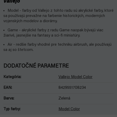
Vallejo
Model - farby od Vallejo z tohto radu sú akrylické farby, ktoré
sa používajú prevažne na farbenie historických, moderných
vojenských modelov a diorámy.
Game - akrylické farby z radu Game naopak bývajú viac
žiarivé, jasnejšie na fantasy a sci-fi miniatúry.
Air - redšie farby vhodné pre techniku airbrush, ale používajú
sa aj so štetcom.
DODATOČNÉ PARAMETRE
Kategória
:
Vallejo Model Color
EAN
:
8429551708234
Barva
:
Zelená
Typ farby
:
Model Color