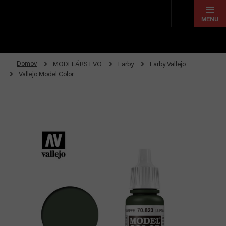
Prejsť
na
obsah
Domov
MODELÁRSTVO
Farby
Farby Vallejo
Vallejo Model Color