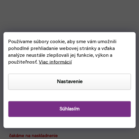
Používame súbory cookie, aby sme vám umožnili
pohodlné prehliadanie webovej stránky a vďaka
analýze neustále zlepšovali jej funkcie, výkon a
použiteľnosť.
Viac informácií
Nastavenie
Súhlasím
Stojan na farby a štetce: AV Corner Paint mod. 26008
(Vallejo)
čakáme na naskladnenie