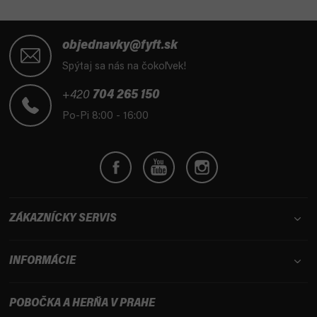
Z
á
objednavky@fyft.sk
p
Spýtaj sa nás na čokoľvek!
ä
t
+420
704 265 150
i
Po-Pi 8:00 - 16:00
e
ZÁKAZNÍCKY SERVIS
INFORMÁCIE
POBOČKA A HERŇA V PRAHE