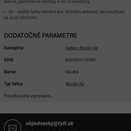
žiarivé, jasnejšie na fantasy a sci-fi miniatúry.
Air - redšie farby vhodné pre techniku airbrush, ale používajú
sa aj so štetcom.
DODATOČNÉ PARAMETRE
Kategória
:
Vallejo Model Air
EAN
:
8429551712996
Barva
:
Modrá
Typ farby
:
Model Air
Položka bola vypredaná…
Z
á
objednavky@fyft.sk
p