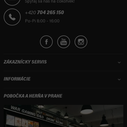
Spýtaj sa nás na čokoľvek!
ä
t
+420
704 265 150
i
Po-Pi 8:00 - 16:00
e
ZÁKAZNÍCKY SERVIS
INFORMÁCIE
POBOČKA A HERŇA V PRAHE