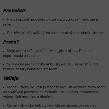
Pre koho?
Pre vášnivých modelárov, ktorí chcú vyskúšať niečo iné a
nové
Pre tých, ktorí využívajú na farbenie svojich miniatúr airbrush
Prečo?
Majú dobrú priľnavosť na živicu, plast aj kov. Dokonca
nepotrebujú ani primer
Sú vhodné pre techniku Airbrush, ale dajú sa využiť aj pre
menšie detaily nanášané štetcom
Vallejo
Model - farby od Vallejo z tohto radu sú akrylické farby, ktoré
sa používajú prevažne na farbenie historických, moderných
vojenských modelov a diorámy.
Game - akrylické farby z radu Game naopak bývajú viac