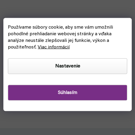
Používame súbory cookie, aby sme vám umožnili
pohodlné prehliadanie webovej stránky a vďaka
analýze neustále zlepšovali jej funkcie, výkon a
použiteľnosť.
Viac informácií
Stojan na farby a štetce: AV Corner Paint mod. 26008
Nastavenie
(Vallejo)
čakáme na naskladnenie
€22,40
Detail
Súhlasím
Praktický stojan na všetky tvoje farby a štetce, ktoré
potrebuješ na maľovanie figúrok