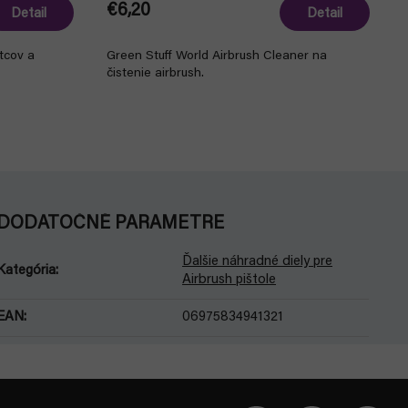
€6,20
Detail
Detail
etcov a
Green Stuff World Airbrush Cleaner na
čistenie airbrush.
DODATOČNÉ PARAMETRE
Ďalšie náhradné diely pre
Kategória
:
Airbrush pištole
EAN
:
06975834941321