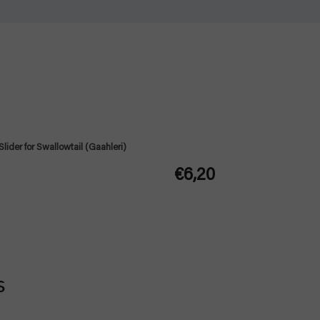
Slider for Swallowtail (Gaahleri)
€6,20
Jednotková
cena: