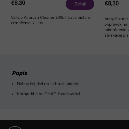
€8,30
€8,30
Detail
Vallejo Airbrush Cleaner 200ml čistič pištole.
Army Painter 
Označenie: 71.199
prípravok na 
odstránenie z
striekacej piš
Popis
Náhradný diel do airbrush pištole.
Kompatibilita: GHAC-Swallowtail
Z