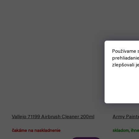
Bestseller
Používame s
prehliadani
zlepšovali j
Vallejo 71199 Airbrush Cleaner 200ml
Army Painte
čakáme na naskladnenie
skladom, ihn