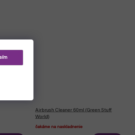
sím
Airbrush Cleaner 60ml (Green Stuff
World)
čakáme na naskladnenie