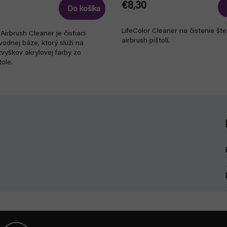
€8,30
Do košíka
LifeColor Cleaner na čistenie št
Airbrush Cleaner je čistiaci
airbrush pištolí.
vodnej báze, ktorý slúži na
vyškov akrylovej farby zo
tole.