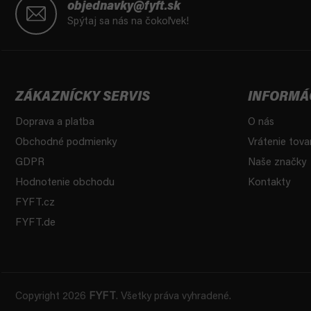
á
objednavky@fyft.sk
p
Spýtaj sa nás na čokoľvek!
ä
t
i
e
ZÁKAZNÍCKY SERVIS
INFORMÁ
Doprava a platba
O nás
Obchodné podmienky
Vrátenie tova
GDPR
Naše značky
Hodnotenie obchodu
Kontakty
FYFT.cz
FYFT.de
Copyright 2026
FYFT
. Všetky práva vyhradené.