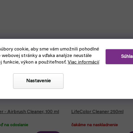
úbory cookie, aby sme vám umožnili pohodlné
e webovej stránky a vďaka analýze neustále
Súhla
ej funkcie, výkon a použiteľnosť.
Viac informácií
Nastavenie
r - Airbrush Cleaner, 100 ml
LifeColor Cleaner 250ml
eď na odoslanie
čakáme na naskladnenie