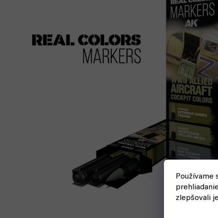
Používame s
prehliadani
zlepšovali j