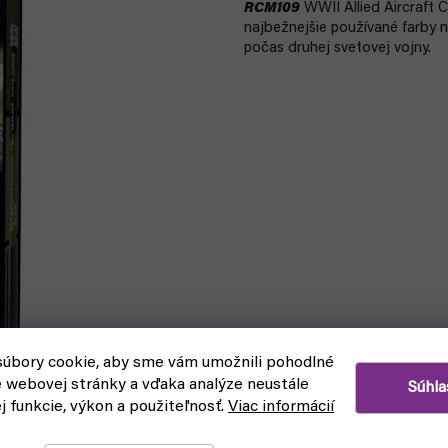
RCM109
WWII Allied Aircraft C
najbežnejšie používané farby n
počas druhej svetovej vojny.
úbory cookie, aby sme vám umožnili pohodlné
e webovej stránky a vďaka analýze neustále
Súhla
ej funkcie, výkon a použiteľnosť.
Viac informácií