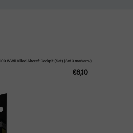
09 WWII Allied Aircraft Cockpit (Set) (Set 3 markerov)
€6,10
Jednotková
cena: