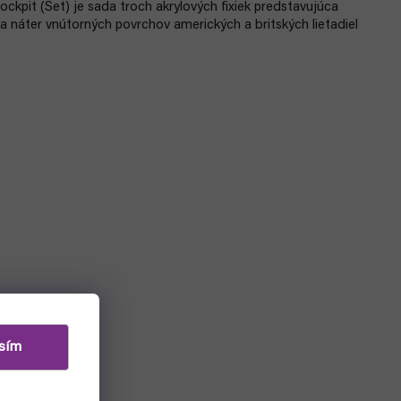
ockpit (Set) je sada troch akrylových fixiek predstavujúca
a náter vnútorných povrchov amerických a britských lietadiel
sím