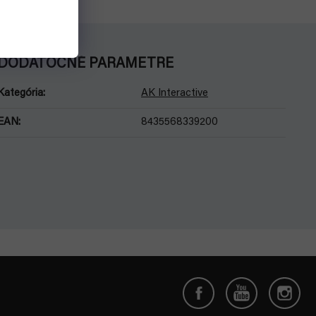
DODATOČNÉ PARAMETRE
Kategória
:
AK Interactive
EAN
:
8435568339200