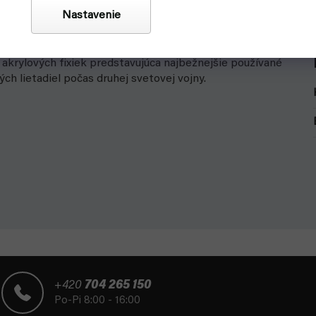
Nastavenie
h akrylových fixiek predstavujúca najbežnejšie používané
ch lietadiel počas druhej svetovej vojny.
+420
704 265 150
Po-Pi 8:00 - 16:00