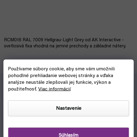
RCM016 RAL 7009 Hellgrau-Light Grey od AK Interactive -
svetlosivá fixa vhodná na jemné prechody a základné nátery.
Používame súbory cookie, aby sme vám umožnili
pohodlné prehliadanie webovej stránky a vďaka
analýze neustále zlepšovali jej funkcie, výkon a
použiteľnosť.
Viac informácií
RCM016 RAL 7009 Hellgrau-Light Grey od AK Interactive
-
svetlosivá fixa vhodná na jemné prechody a základné nátery.
Nastavenie
Skvelý pomocník pri práci s detailmi.
Vhodná najmä na modely s dôrazom na presnosť.
Odolný, rýchloschnúci a ľahko použiteľný.
Súhlasím