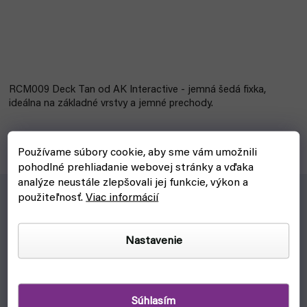
RCM009 Deck Tan od AK Interactive - jemná šedá fixka,
ideálna na základné vrstvy a jemné prechody.
Používame súbory cookie, aby sme vám umožnili
pohodlné prehliadanie webovej stránky a vďaka
analýze neustále zlepšovali jej funkcie, výkon a
použiteľnosť.
Viac informácií
R
CM009 Deck Tan od AK Interactive
- jemný šedý fix.
Nastavenie
Ideálny na základné vrstvy a jemné prechody.
Vhodný najmä pre modely s dôrazom na presnosť.
Odolný, rýchloschnúci a ľahko použiteľný.
Súhlasím