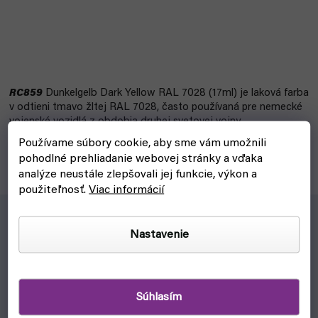
RC859
Dunkelgelb Dark Yellow RAL 7028 (17ml) je laková farba
v odtieni tmavo žltej RAL 7028, často používaná pre nemecké
vojenské vozidlá z obdobia druhej svetovej vojny.
Používame súbory cookie, aby sme vám umožnili
pohodlné prehliadanie webovej stránky a vďaka
analýze neustále zlepšovali jej funkcie, výkon a
použiteľnosť.
Viac informácií
Nastavenie
RC859
Dunkelgelb Dark Yellow RAL 7028 (17ml) je laková
farba v odtieni tmavo žltej RAL 7028, často používaná pre
nemecké vojenské vozidlá z obdobia druhej svetovej
vojny.
Súhlasím