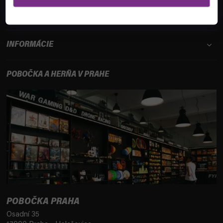
ZÁKAZNÍCKY SERVIS
INFORMÁCIE
POBOČKA A HERŇA V PRAHE
POBOČKA PRAHA
Osadní 35