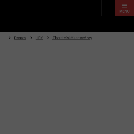
Prejsť
na
obsah
Domov
HRY
Zberateľské kartové hry