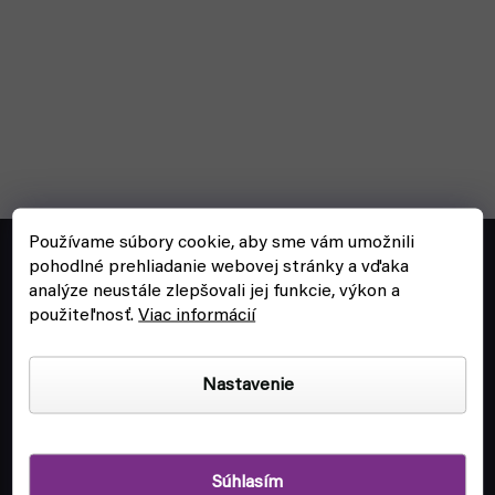
Z
Používame súbory cookie, aby sme vám umožnili
á
objednavky@fyft.sk
pohodlné prehliadanie webovej stránky a vďaka
p
analýze neustále zlepšovali jej funkcie, výkon a
Spýtaj sa nás na čokoľvek!
ä
použiteľnosť.
Viac informácií
t
+420
704 265 150
i
Po-Pi 8:00 - 16:00
Nastavenie
e
Súhlasím