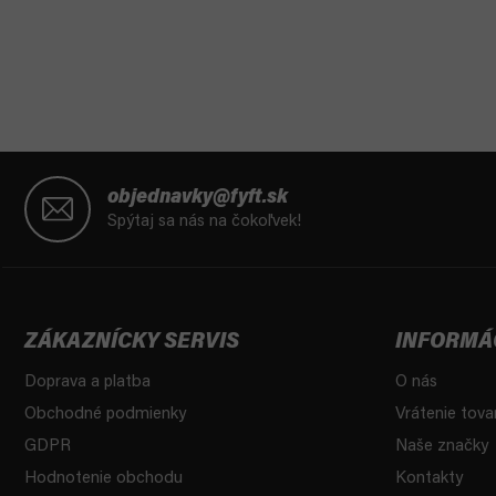
Z
á
objednavky@fyft.sk
p
Spýtaj sa nás na čokoľvek!
ä
t
i
e
ZÁKAZNÍCKY SERVIS
INFORMÁ
Doprava a platba
O nás
Obchodné podmienky
Vrátenie tova
GDPR
Naše značky
Hodnotenie obchodu
Kontakty