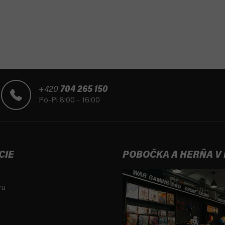
+420
704 265 150
Po-Pi 8:00 - 16:00
CIE
POBOČKA A HERŇA V
ru