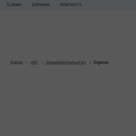
Prejsť
ČLÁNKY
DOPRAVA
KONTAKTY
na
obsah
Domov
HRY
Zberateľské kartové hry
Digimon