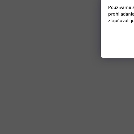
Používame s
prehliadani
zlepšovali j