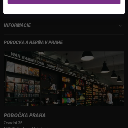
ZÁKAZNÍCKY SERVIS
INFORMÁCIE
POBOČKA A HERŇA V PRAHE
POBOČKA PRAHA
Osadní 35