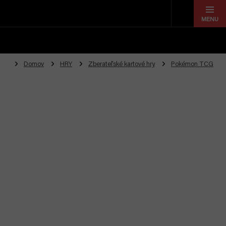
Prejsť
na
obsah
Domov
HRY
Zberateľské kartové hry
Pokémon TCG