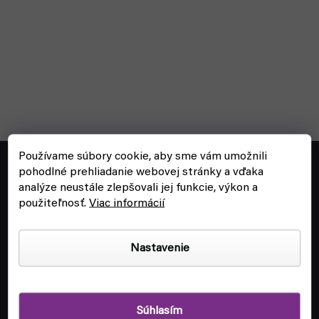
Z
Používame súbory cookie, aby sme vám umožnili
á
objednavky@fyft.sk
pohodlné prehliadanie webovej stránky a vďaka
p
analýze neustále zlepšovali jej funkcie, výkon a
Spýtaj sa nás na čokoľvek!
ä
použiteľnosť.
Viac informácií
t
+420
704 265 150
i
Po-Pi 8:00 - 16:00
Nastavenie
e
Súhlasím