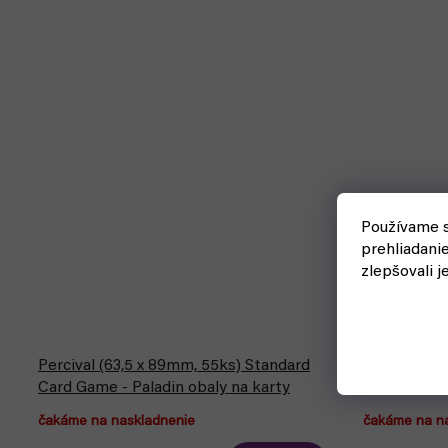
Používame s
prehliadani
zlepšovali j
Percival (63,5 x 89mm, 55ks) Standard
Pokémon: P
Card Game - Paladin obaly na karty
(Ultra Pro)
čakáme na naskladnenie
čakáme na n