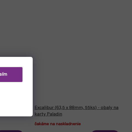
sím
tfólio
Excalibur (63,5 x 88mm, 55ks) - obaly na
karty Paladin
čakáme na naskladnenie