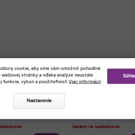
úbory cookie, aby sme vám umožnili pohodlné
e webovej stránky a vďaka analýze neustále
Súhla
ej funkcie, výkon a použiteľnosť.
Viac informácií
Nastavenie
ikachu & Mimikyu Deck Box
Pokémon album 9-pocket Por
Pokeball (UP)
askladnenie
čakáme na naskladnenie