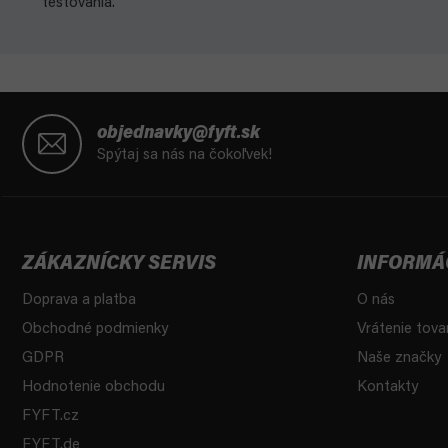
testovania.
Z
á
objednavky@fyft.sk
p
Spýtaj sa nás na čokoľvek!
ä
t
i
e
ZÁKAZNÍCKY SERVIS
INFORMÁ
Doprava a platba
O nás
Obchodné podmienky
Vrátenie tova
GDPR
Naše značky
Hodnotenie obchodu
Kontakty
FYFT.cz
FYFT.de