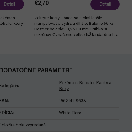
€2,70
Detail
Detail
 Pokémon
Zakryte karty - bude sa s nimi lepšie
éballu, ktorý
manipulovať a vydržia dlhšie. Balenie:55 ks
Rozmer balenia:63,5 x 88 mm Hrúbka:90
mikrónov Označenie veľkosti:Štandardná hra
s kartami...
DODATOČNÉ PARAMETRE
Pokémon Booster Packy a
Kategória
:
Boxy
EAN
:
196214118638
EDÍCIA
:
White Flare
Položka bola vypredaná…