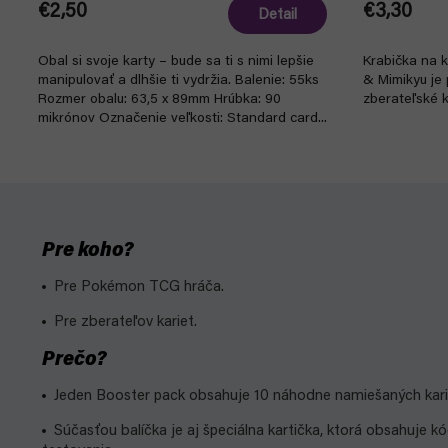
€2,50
€3,30
Detail
Obal si svoje karty – bude sa ti s nimi lepšie
Krabička na 
manipulovať a dlhšie ti vydržia. Balenie: 55ks
& Mimikyu je 
Rozmer obalu: 63,5 x 89mm Hrúbka: 90
zberateľské k
mikrónov Označenie veľkosti: Standard card...
Pre koho?
Pre Pokémon TCG hráča.
Pre zberateľov kariet.
Prečo?
Jeden Booster pack obsahuje 10 náhodne namiešaných kariet 
Súčasťou balíčka je aj špeciálna kartička, ktorá obsahuje 