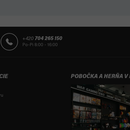
+420
704 265 150
Po-Pi 8:00 - 16:00
CIE
POBOČKA A HERŇA V
ru