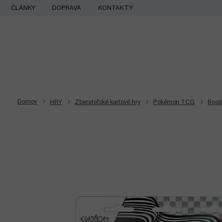
Prejsť
ČLÁNKY
DOPRAVA
KONTAKTY
na
obsah
Domov
HRY
Zberateľské kartové hry
Pokémon TCG
Boos