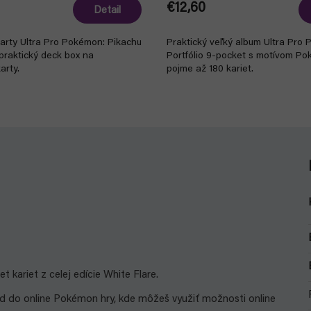
€12,60
Detail
karty Ultra Pro Pokémon: Pikachu
Praktický veľký album Ultra Pro
praktický deck box na
Portfólio 9-pocket s motívom Pok
arty.
pojme až 180 kariet.
kariet z celej edície White Flare.
kód do online Pokémon hry, kde môžeš využiť možnosti online