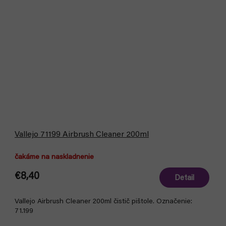
Vallejo 71199 Airbrush Cleaner 200ml
čakáme na naskladnenie
€8,40
Detail
Vallejo Airbrush Cleaner 200ml čistič pištole. Označenie:
71.199