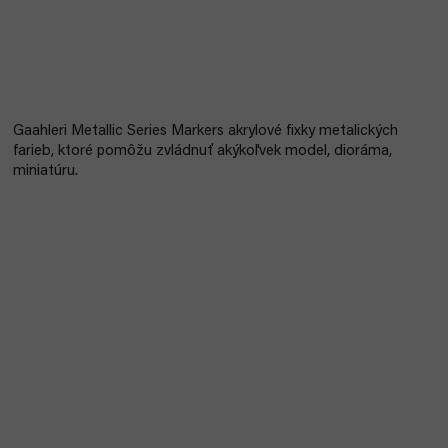
Gaahleri ​​Metallic Series Markers akrylové fixky metalických
farieb, ktoré pomôžu zvládnuť akýkoľvek model, dioráma,
miniatúru.
Bestseller