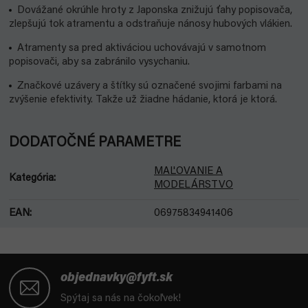
Dovážané okrúhle hroty z Japonska znižujú ťahy popisovača,
zlepšujú tok atramentu a odstraňuje nánosy hubových vlákien.
Atramenty sa pred aktiváciou uchovávajú v samotnom
popisovači, aby sa zabránilo vysychaniu.
Značkové uzávery a štítky sú označené svojimi farbami na
zvýšenie efektivity. Takže už žiadne hádanie, ktorá je ktorá.
DODATOČNÉ PARAMETRE
MAĽOVANIE A
Kategória
:
MODELÁRSTVO
EAN
:
06975834941406
Z
á
objednavky@fyft.sk
p
Spýtaj sa nás na čokoľvek!