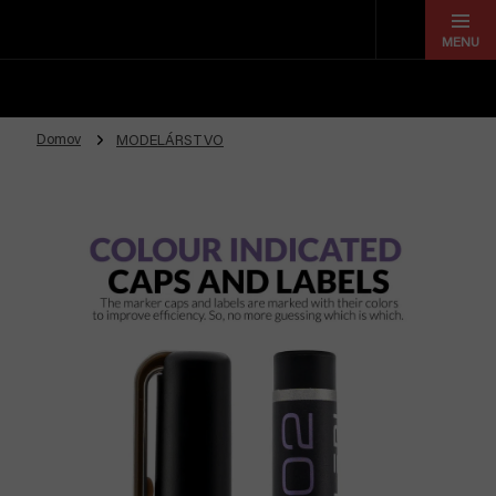
Prejsť
na
obsah
Domov
MODELÁRSTVO