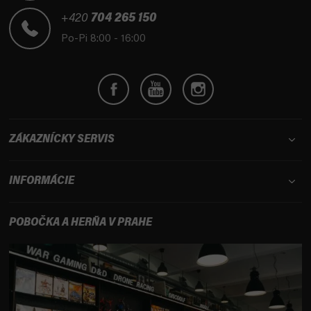
ä
t
+420
704 265 150
i
Po-Pi 8:00 - 16:00
e
ZÁKAZNÍCKY SERVIS
INFORMÁCIE
POBOČKA A HERŇA V PRAHE