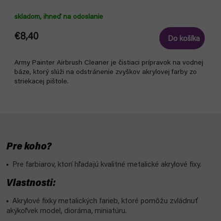
skladom, ihneď na odoslanie
€8,40
Do košíka
Army Painter Airbrush Cleaner je čistiaci prípravok na vodnej
báze, ktorý slúži na odstránenie zvyškov akrylovej farby zo
striekacej pištole.
Pre koho?
Pre farbiarov, ktorí hľadajú kvalitné metalické akrylové fixy.
Vlastnosti:
Akrylové fixky metalických farieb, ktoré pomôžu zvládnuť
akýkoľvek model, dioráma, miniatúru.