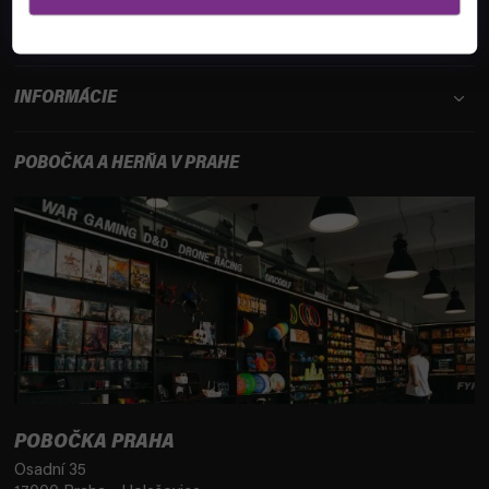
ZÁKAZNÍCKY SERVIS
INFORMÁCIE
POBOČKA A HERŇA V PRAHE
POBOČKA PRAHA
Osadní 35