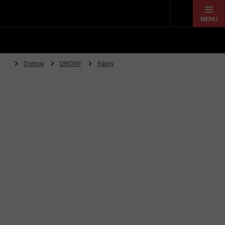
Prejsť
na
obsah
Domov
DRONY
Rámy