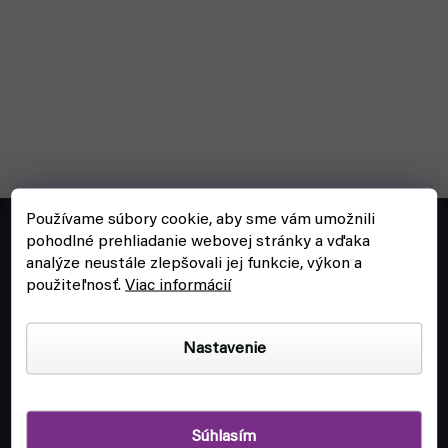
Z
Používame súbory cookie, aby sme vám umožnili
á
objednavky@fyft.sk
pohodlné prehliadanie webovej stránky a vďaka
p
analýze neustále zlepšovali jej funkcie, výkon a
Spýtaj sa nás na čokoľvek!
ä
použiteľnosť.
Viac informácií
t
+420
704 265 150
i
Po-Pi 8:00 - 16:00
Nastavenie
e
Súhlasím