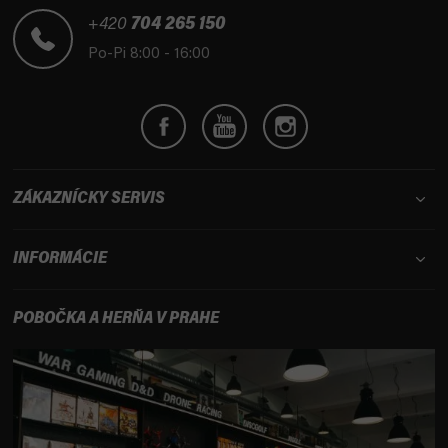
ä
t
+420
704 265 150
i
Po-Pi 8:00 - 16:00
e
ZÁKAZNÍCKY SERVIS
INFORMÁCIE
POBOČKA A HERŇA V PRAHE