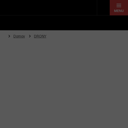
Prejsť
na
obsah
Domov
DRONY