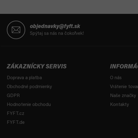
Z
á
objednavky@fyft.sk
p
Spýtaj sa nás na čokoľvek!
ä
t
i
e
ZÁKAZNÍCKY SERVIS
INFORMÁ
Doprava a platba
O nás
Obchodné podmienky
Vrátenie tova
GDPR
Naše značky
Hodnotenie obchodu
Kontakty
FYFT.cz
FYFT.de