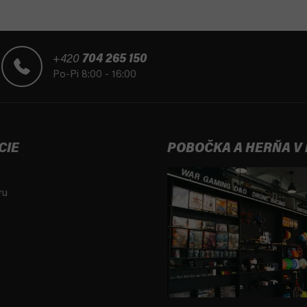
+420
704 265 150
Po-Pi 8:00 - 16:00
CIE
POBOČKA A HERŇA V
ru