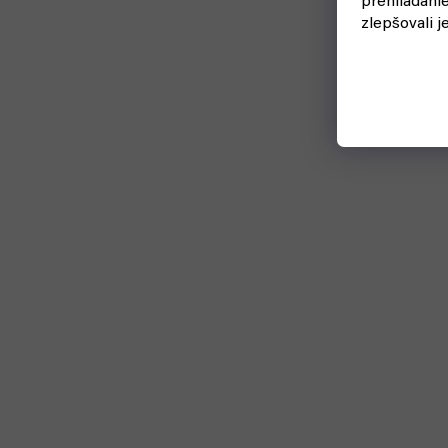
prehliadani
zlepšovali j