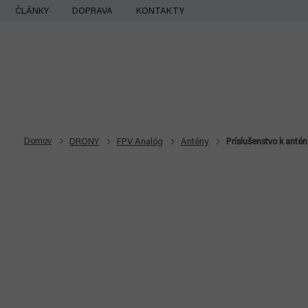
Prejsť
ČLÁNKY
DOPRAVA
KONTAKTY
na
obsah
Domov
DRONY
FPV Analóg
Antény
Príslušenstvo k anté