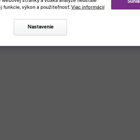
e webovej stránky a vďaka analýze neustále
Súhla
ej funkcie, výkon a použiteľnosť.
Viac informácií
Nastavenie