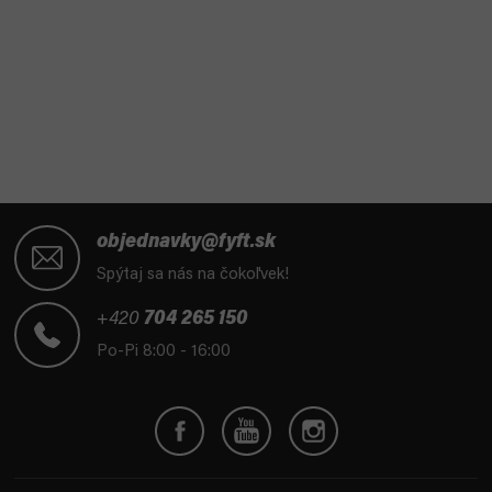
Z
á
objednavky@fyft.sk
p
Spýtaj sa nás na čokoľvek!
ä
t
+420
704 265 150
i
Po-Pi 8:00 - 16:00
e