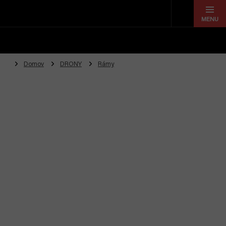
Prejsť
na
obsah
Domov
DRONY
Rámy