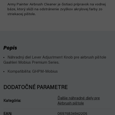
Army Painter Airbrush Cleaner je čistiaci prípravok na vodnej
báze, ktorý slúži na odstránenie zvyškov akrylovej farby zo
striekacej pištole.
Popis
Náhradný diel Lever Adjustment Knob pre airbrush pištole
Gaahleri ​​Mobius Premium Series.
Kompatibilita: GHPM-Mobius
DODATOČNÉ PARAMETRE
Ďalšie náhradné diely pre
Kategória
:
Airbrush pištole
EAN
:
06975834942205