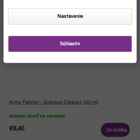
Nastavenie
Súhlasím
Army Painter - Airbrush Cleaner, 100 ml
skladom, ihneď na odoslanie
€8,40
Do košíka