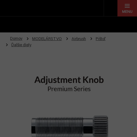
Prejsť
na
obsah
Domov
MODELÁRSTVO
Airbrush
Pištoľ
Ďalšie diely