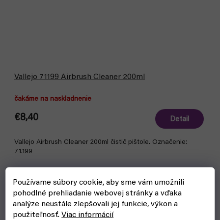
Vallejo 71199 Airbrush Cleaner 200ml
čakáme na naskladnenie
€8,40
Detail
Vallejo Airbrush Cleaner 200ml čistič pištole. Označenie:
71.199
Používame súbory cookie, aby sme vám umožnili
pohodlné prehliadanie webovej stránky a vďaka
analýze neustále zlepšovali jej funkcie, výkon a
použiteľnosť.
Viac informácií