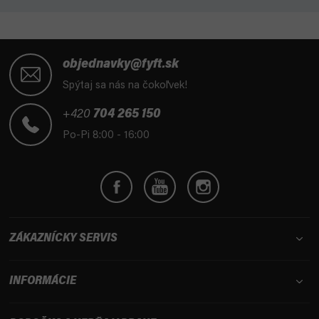
Z
á
objednavky@fyft.sk
p
Spýtaj sa nás na čokoľvek!
ä
t
+420
704 265 150
i
Po-Pi 8:00 - 16:00
e
ZÁKAZNÍCKY SERVIS
INFORMÁCIE