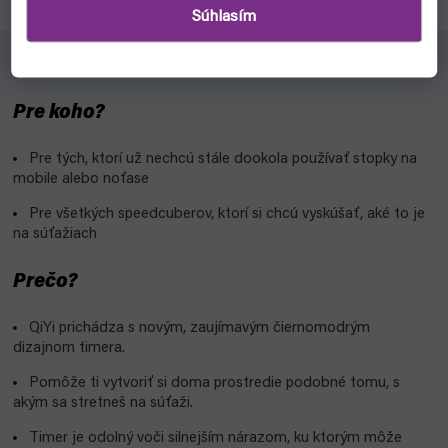
Súhlasím
Pre koho?
Pre tých, ktorí už nechcú stále dookola používať stopky na
mobile alebo noťase
Pre všetkých speedcuberov, ktorí si chcú vyskúšať, aké to je
na súťažiach
Prečo?
QiYi prichádza s novým, zaujímavým čiernomodrým
dizajnom timera.
Pomôže ti vytvoriť si doma prostredie podobné tomu, s
akým sa stretneš na súťaži.
Timer je odolný voči silnejším nárazom, ku ktorým môže