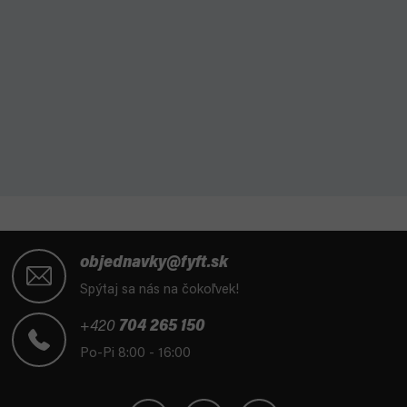
Z
á
objednavky@fyft.sk
p
Spýtaj sa nás na čokoľvek!
ä
t
+420
704 265 150
i
Po-Pi 8:00 - 16:00
e