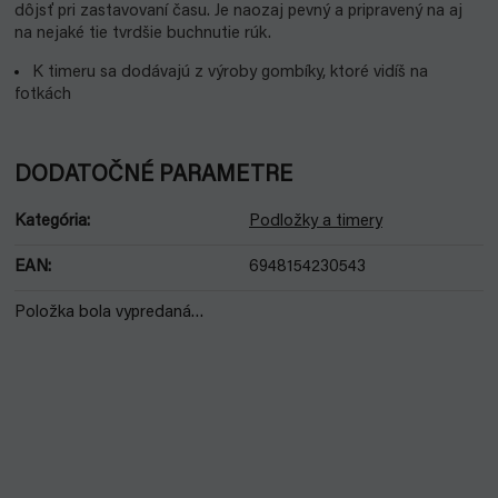
dôjsť pri zastavovaní času. Je naozaj pevný a pripravený na aj
na nejaké tie tvrdšie buchnutie rúk.
K timeru sa dodávajú z výroby gombíky, ktoré vidíš na
fotkách
DODATOČNÉ PARAMETRE
Kategória
:
Podložky a timery
EAN
:
6948154230543
Položka bola vypredaná…