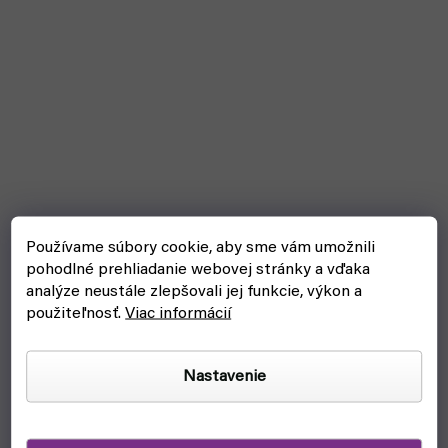
QiYi - malá podložka na speedcubing
Používame súbory cookie, aby sme vám umožnili
pohodlné prehliadanie webovej stránky a vďaka
skladom, ihneď na odoslanie
analýze neustále zlepšovali jej funkcie, výkon a
použiteľnosť.
Viac informácií
€11,70
Do košíka
Nastavenie
Podložka od QiYi ti pomôže vytvoriť si doma poriadne
tréningové prostredie. Zároveň si vďaka nemu tak neomlátiš
kocku, ani stôl. Tu sa jedná o menšiu verziu.